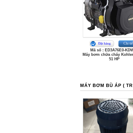
Chi tiế
Đặt hàng
Mã số : ED3A76E0-KD
Máy bơm chữa cháy Kohler
51 HP
MÁY BƠM BÙ ÁP ( T