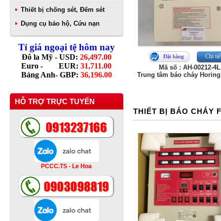
Thiết bị chống sét, Đếm sét
Dụng cụ bảo hộ, Cứu nạn
Tỉ giá ngoại tệ hôm nay
Đô la Mỹ - USD:
26,497.00
Chi tiế
Đặt hàng
Euro - EUR:
31,711.00
Mã số : AH-00212-4L
Bảng Anh- GBP:
36,196.00
Trung tâm báo cháy Horing
HỖ TRỢ TRỰC TUYẾN
THIẾT BỊ BÁO CHÁY
PCCC.TS - Le Hoa