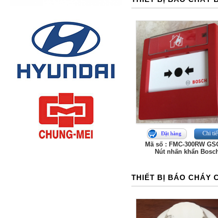
Chi tiế
Đặt hàng
Mã số : FMC-300RW G
Nút nhấn khẩn Bosc
THIẾT BỊ BÁO CHÁY