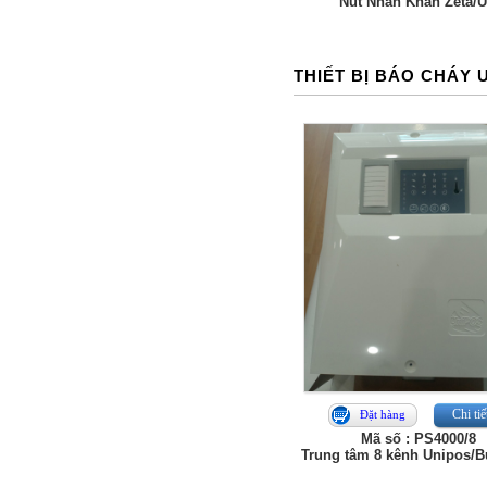
Nút Nhấn Khẩn Zeta/
THIẾT BỊ BÁO CHÁY 
Chi tiế
Đặt hàng
Mã số : PS4000/8
Trung tâm 8 kênh Unipos/B