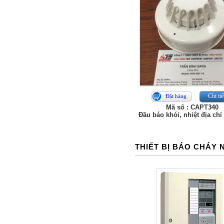
Chi tiế
Đặt hàng
Mã số : CAPT340
Đầu báo khói, nhiệt địa ch
THIẾT BỊ BÁO CHÁY 