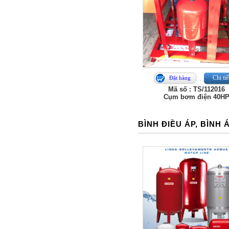
Chi tiế
Đặt hàng
Mã số : TS/112016
Cụm bơm điện 40H
BÌNH ĐIỀU ÁP, BÌNH 