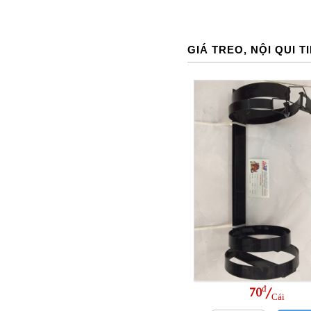
GIÁ TREO, NỘI QUI T
đ
70
/
Cái