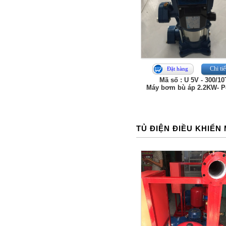
Chi tiế
Đặt hàng
Mã số : U 5V - 300/10
Máy bơm bù áp 2.2KW- P
TỦ ĐIỆN ĐIỀU KHIỂN