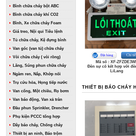
Bình chữa cháy bột ABC
Bình chữa cháy khí CO2
Bình, Xe chữa cháy Foam
Giá treo, Nội qui Tiêu lệnh
Tủ chữa cháy, Kệ đựng bình
Van góc (van tủ) chữa cháy
Chi tiế
Đặt hàng
Vòi chữa cháy ( vòi rồng)
Mã số : XF-ZFZDE3W
Lăng, Súng phun chữa cháy
Đèn sự cố kết hợp với đè
LiLang
Ngàm ren, Nắp, Khớp nối
Trụ cứu hỏa, Họng tiếp nước
THIẾT BỊ BÁO CHÁY 
Van cổng, Một chiều, Rọ bơm
Van báo động, Van xả tràn
Đầu phun Sprinkler, Drencher
Phụ kiện PCCC tổng hợp
Dây báo cháy, Chống cháy
Thiết bị an ninh, Báo trộm