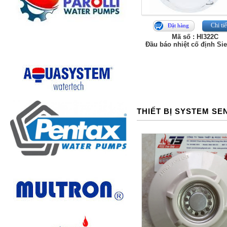
Chi tiế
Đặt hàng
Mã số : HI322C
Đầu báo nhiệt cố định S
THIẾT BỊ SYSTEM S