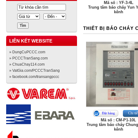
Mã số : YF-3-4L
Trung tâm báo cháy Yun 
kênh
THIẾT BỊ BÁO CHÁY
LIÊN KẾT WEBSITE
» DungCuPCCC.com
» PCCCTranSang.com
» ChuaChay114.com
» VatGia.com/PCCCTranSang
» facebook.com/transangpccc
Chi tiế
Đặt hàng
Mã số : CM-P1-10L
Trung tâm báo cháy Chung
kênh