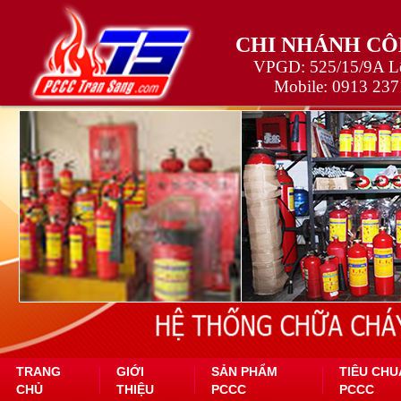
CHI NHÁNH CÔ
VPGD: 525/15/9A Lê
Mobile:
0913 237
TRANG
GIỚI
SẢN PHẨM
TIÊU CHU
CHỦ
THIỆU
PCCC
PCCC