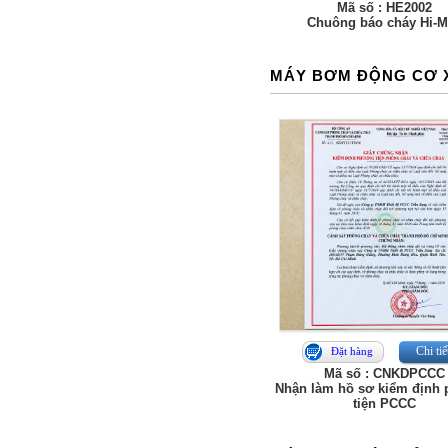
Mã số : HE2002
Chuông báo cháy Hi-
MÁY BƠM ĐỘNG CƠ 
Chi tiế
Đặt hàng
Mã số : CNKDPCCC
Nhận làm hồ sơ kiểm định
tiện PCCC