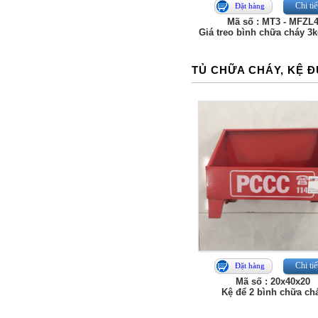
Chi tiế
Đặt hàng
Mã số : MT3 - MFZL
Giá treo bình chữa cháy 3k
TỦ CHỮA CHÁY, KỆ 
Chi tiế
Đặt hàng
Mã số : 20x40x20
Kệ để 2 bình chữa ch