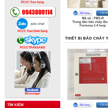
PCCC Tran Sang
Chi tiế
Đặt hàng
Mã số : FMS-R
Trung tâm báo cháy địa
Formosa 1-4 loop
PCCC Tran Dinh Sang
THIẾT BỊ BÁO CHÁY 
PCCCTRANSANG
Messenger
TÌM KIẾM
Chi tiế
Đặt hàng