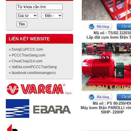
Chi tiế
Đặt hàng
Mã số : TS/02.11201
Lắp đặt cụm bơm Điện 
LIÊN KẾT WEBSITE
» DungCuPCCC.com
» PCCCTranSang.com
» ChuaChay114.com
» VatGia.com/PCCCTranSang
» facebook.com/transangpccc
Chi tiế
Đặt hàng
Mã số : PS 80-250/45
Máy bơm Điện PAROLLI rời 
50HP- 220HP