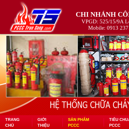
CHI NHÁNH CÔ
VPGD: 525/15/9A Lê
Mobile:
0913 237
TRANG
GIỚI
SẢN PHẨM
TIÊU CHU
CHỦ
THIỆU
PCCC
PCCC