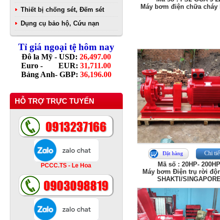
Máy bơm điện chữa cháy
Thiết bị chống sét, Đếm sét
Dụng cụ bảo hộ, Cứu nạn
Tỉ giá ngoại tệ hôm nay
Đô la Mỹ - USD:
26,497.00
Euro - EUR:
31,711.00
Bảng Anh- GBP:
36,196.00
HỖ TRỢ TRỰC TUYẾN
Chi tiế
Đặt hàng
Mã số : 20HP- 200H
PCCC.TS - Le Hoa
Máy bơm Điện trụ rời đô
SHAKTI/SINGAPOR