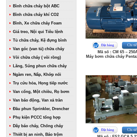
Bình chữa cháy bột ABC
Bình chữa cháy khí CO2
Bình, Xe chữa cháy Foam
Giá treo, Nội qui Tiêu lệnh
Tủ chữa cháy, Kệ đựng bình
Chi tiế
Đặt hàng
Van góc (van tủ) chữa cháy
Mã số : CM 65 – 250
Máy bơm chữa cháy Penta
Vòi chữa cháy ( vòi rồng)
Lăng, Súng phun chữa cháy
Ngàm ren, Nắp, Khớp nối
Trụ cứu hỏa, Họng tiếp nước
Van cổng, Một chiều, Rọ bơm
Van báo động, Van xả tràn
Đầu phun Sprinkler, Drencher
Phụ kiện PCCC tổng hợp
Dây báo cháy, Chống cháy
Chi tiế
Đặt hàng
Thiết bị an ninh, Báo trộm
Mã số : FS2 GCA 5 2