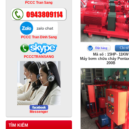
PCCC Tran Sang
PCCC Tran Dinh Sang
Chi tiế
Đặt hàng
Mã số : 15HP- 11KW
PCCCTRANSANG
Máy bơm chữa cháy Penta
200B
Messenger
TÌM KIẾM