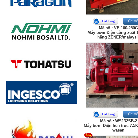
Chi tiế
Đặt hàng
Mã số : VE 100-250
Máy bơm Điện công xuất 
hãng ZENER/malaysi
Chi tiế
Đặt hàng
Mã số : WS132SB-2
Máy bơm Điện liền trục 7.5
wasan