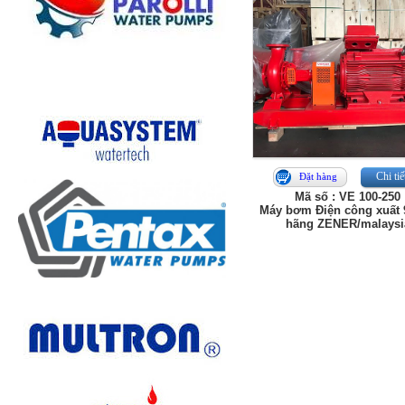
Chi tiế
Đặt hàng
Mã số : VE 100-250
Máy bơm Điện công xuất 
hãng ZENER/malaysi