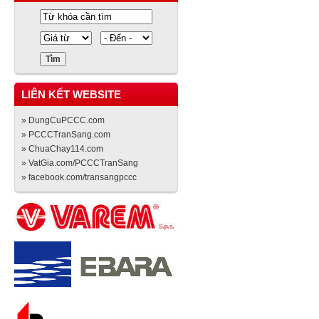
LIÊN KẾT WEBSITE
» DungCuPCCC.com
» PCCCTranSang.com
» ChuaChay114.com
» VatGia.com/PCCCTranSang
» facebook.com/transangpccc