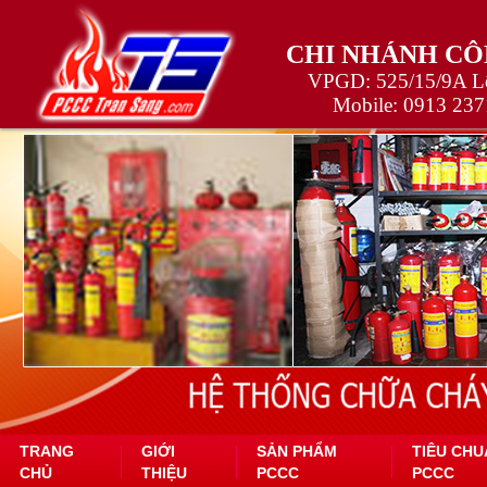
CHI NHÁNH CÔ
VPGD: 525/15/9A Lê
Mobile:
0913 237
TRANG
GIỚI
SẢN PHẨM
TIÊU CHU
CHỦ
THIỆU
PCCC
PCCC