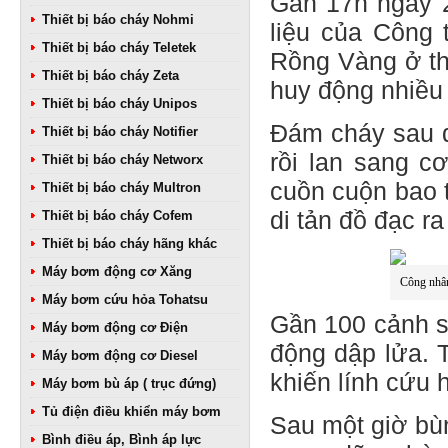
Gần 17h ngày 2
Thiết bị báo cháy Nohmi
liệu của Công
Thiết bị báo cháy Teletek
Rồng Vàng ở th
Thiết bị báo cháy Zeta
huy động nhiều
Thiết bị báo cháy Unipos
Đám cháy sau đ
Thiết bị báo cháy Notifier
rồi lan sang c
Thiết bị báo cháy Networx
cuồn cuộn bao 
Thiết bị báo cháy Multron
di tản đồ đạc r
Thiết bị báo cháy Cofem
Thiết bị báo cháy hãng khác
Máy bơm động cơ Xăng
Công nhân 
Máy bơm cứu hỏa Tohatsu
Gần 100 cảnh s
Máy bơm động cơ Điện
động dập lửa. T
Máy bơm động cơ Diesel
khiến lính cứu 
Máy bơm bù áp ( trục đứng)
Tủ điện điều khiển máy bơm
Sau một giờ bù
Bình điều áp, Bình áp lực