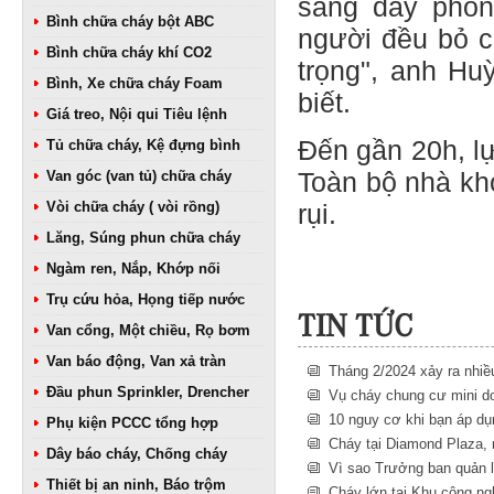
sang dãy phòn
Bình chữa cháy bột ABC
người đều bỏ ch
Bình chữa cháy khí CO2
trọng", anh Hu
Bình, Xe chữa cháy Foam
biết.
Giá treo, Nội qui Tiêu lệnh
Đến gần 20h, l
Tủ chữa cháy, Kệ đựng bình
Van góc (van tủ) chữa cháy
Toàn bộ nhà kh
Vòi chữa cháy ( vòi rồng)
rụi.
Lăng, Súng phun chữa cháy
Ngàm ren, Nắp, Khớp nối
Trụ cứu hỏa, Họng tiếp nước
TIN TỨC
Van cổng, Một chiều, Rọ bơm
Van báo động, Van xả tràn
Tháng 2/2024 xảy ra nhiề
Đầu phun Sprinkler, Drencher
Vụ cháy chung cư mini do
10 nguy cơ khi bạn áp d
Phụ kiện PCCC tổng hợp
Cháy tại Diamond Plaza, 
Dây báo cháy, Chống cháy
Vì sao Trưởng ban quản l
Thiết bị an ninh, Báo trộm
Cháy lớn tại Khu công ng