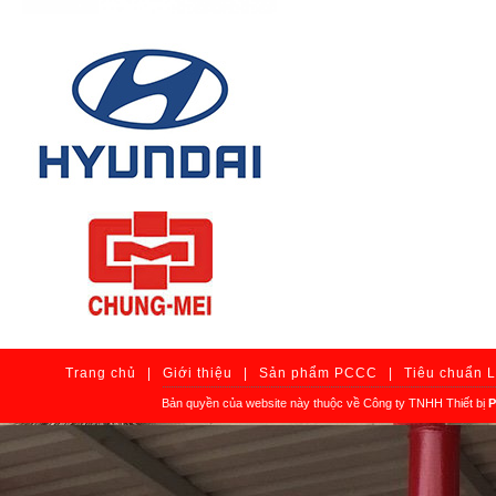
Trang chủ
|
Giới thiệu
|
Sản phẩm PCCC
|
Tiêu chuẩn 
Bản quyền của website này thuộc về Công ty TNHH Thiết bị
P