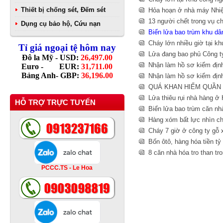
Thiết bị chống sét, Đếm sét
Hỏa hoạn ở nhà máy Nhiệ
13 người chết trong vụ c
Dụng cụ bảo hộ, Cứu nạn
Biển lửa bao trùm khu d
Cháy lớn nhiều giờ tại k
Tỉ giá ngoại tệ hôm nay
Lửa đang bao phủ Công t
Đô la Mỹ - USD:
26,497.00
Nhận làm hồ sơ kiểm địn
Euro - EUR:
31,711.00
Bảng Anh- GBP:
36,196.00
Nhận làm hồ sơ kiểm đị
QUÁ KHAN HIẾM QUẦN 
Lửa thiêu rụi nhà hàng ở 
HỖ TRỢ TRỰC TUYẾN
Biển lửa bao trùm căn n
Hàng xóm bất lực nhìn c
Cháy 7 giờ ở công ty gỗ 
Bốn ôtô, hàng hóa tiền tỷ 
8 căn nhà hóa tro than tr
PCCC.TS - Le Hoa