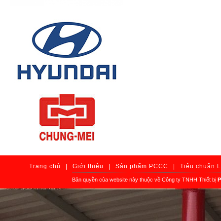
Trang chủ
|
Giới thiệu
|
Sản phẩm PCCC
|
Tiêu chuẩn 
Bản quyền của website này thuộc về Công ty TNHH Thiết bị
P