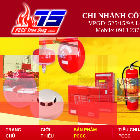
CHI NHÁNH CÔ
VPGD: 525/15/9A Lê
Mobile:
0913 237
TRANG
GIỚI
SẢN PHẨM
TIÊU CHU
CHỦ
THIỆU
PCCC
PCCC