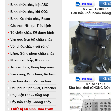
Chi tiế
Đặt hàng
Bình chữa cháy bột ABC
Mã số : C-1006R
Bình chữa cháy khí CO2
Đầu báo khói beam thông
Bình, Xe chữa cháy Foam
Giá treo, Nội qui Tiêu lệnh
Tủ chữa cháy, Kệ đựng bình
Van góc (van tủ) chữa cháy
Vòi chữa cháy ( vòi rồng)
Lăng, Súng phun chữa cháy
Ngàm ren, Nắp, Khớp nối
Trụ cứu hỏa, Họng tiếp nước
Van cổng, Một chiều, Rọ bơm
Chi tiế
Đặt hàng
Van báo động, Van xả tràn
Mã số : FSD
Đầu báo khói (CHỐNG NỔ)
Đầu phun Sprinkler, Drencher
Phụ kiện PCCC tổng hợp
Dây báo cháy, Chống cháy
Thiết bị an ninh, Báo trộm