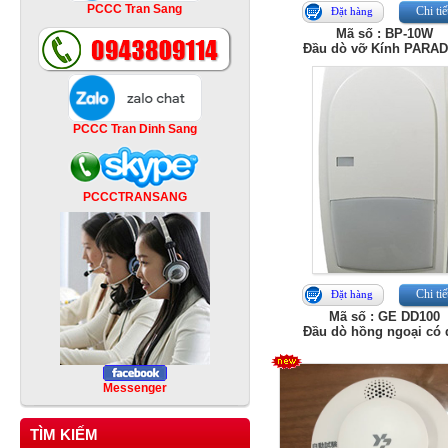
PCCC Tran Sang
Chi tiế
Đặt hàng
Mã số : BP-10W
Đầu dò vỡ Kính PARA
PCCC Tran Dinh Sang
PCCCTRANSANG
Chi tiế
Đặt hàng
Mã số : GE DD100
Đầu dò hồng ngoại có 
Messenger
TÌM KIẾM