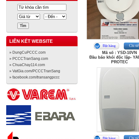
LIÊN KẾT WEBSITE
Chi tiế
Đặt hàng
» DungCuPCCC.com
Mã số : YSD-10VN
Đầu báo khói độc lập- Y
» PCCCTranSang.com
PROTEC
» ChuaChay114.com
» VatGia.com/PCCCTranSang
» facebook.com/transangpccc
Chi tiế
Đặt hàng