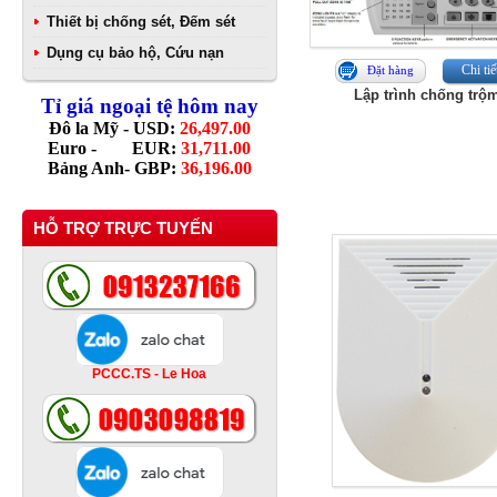
Thiết bị chống sét, Đếm sét
Dụng cụ bảo hộ, Cứu nạn
Chi tiế
Đặt hàng
Lập trình chống trộ
Tỉ giá ngoại tệ hôm nay
Đô la Mỹ - USD:
26,497.00
Euro - EUR:
31,711.00
Bảng Anh- GBP:
36,196.00
HỖ TRỢ TRỰC TUYẾN
PCCC.TS - Le Hoa