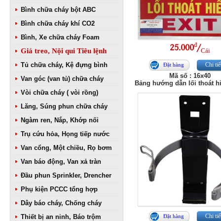
Bình chữa cháy bột ABC
Bình chữa cháy khí CO2
Bình, Xe chữa cháy Foam
đ
25.000
/
Cái
Giá treo, Nội qui Tiêu lệnh
Tủ chữa cháy, Kệ đựng bình
Chi tiế
Đặt hàng
Mã số : 16x40
Van góc (van tủ) chữa cháy
Bảng hướng dẫn lối thoát h
Vòi chữa cháy ( vòi rồng)
Lăng, Súng phun chữa cháy
Ngàm ren, Nắp, Khớp nối
Trụ cứu hỏa, Họng tiếp nước
Van cổng, Một chiều, Rọ bơm
Van báo động, Van xả tràn
Đầu phun Sprinkler, Drencher
Phụ kiện PCCC tổng hợp
Dây báo cháy, Chống cháy
Chi tiế
Thiết bị an ninh, Báo trộm
Đặt hàng