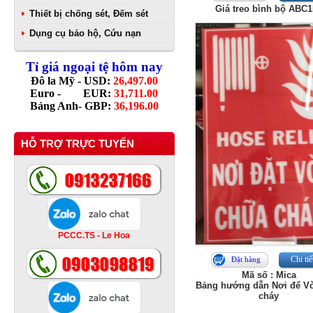
Giá treo bình bộ ABC
Thiết bị chống sét, Đếm sét
Dụng cụ bảo hộ, Cứu nạn
Tỉ giá ngoại tệ hôm nay
Đô la Mỹ - USD:
26,497.00
Euro - EUR:
31,711.00
Bảng Anh- GBP:
36,196.00
HỖ TRỢ TRỰC TUYẾN
PCCC.TS - Le Hoa
Chi tiế
Đặt hàng
Mã số : Mica
Bảng hướng dẫn Nơi để Vò
cháy