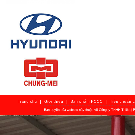
Trang chủ
|
Giới thiệu
|
Sản phẩm PCCC
|
Tiêu chuẩn 
Bản quyền của website này thuộc về Công ty TNHH Thiết bị
P