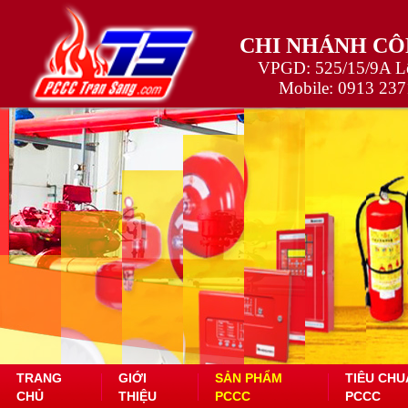
CHI NHÁNH CÔ
VPGD: 525/15/9A Lê
Mobile:
0913 237
TRANG
GIỚI
SẢN PHẨM
TIÊU CHU
CHỦ
THIỆU
PCCC
PCCC