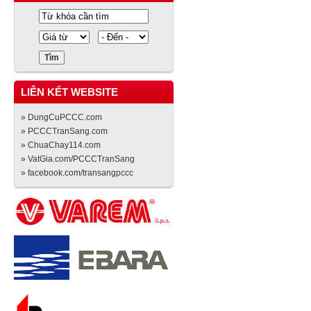
LIÊN KẾT WEBSITE
» DungCuPCCC.com
» PCCCTranSang.com
» ChuaChay114.com
» VatGia.com/PCCCTranSang
» facebook.com/transangpccc