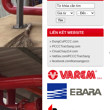
LIÊN KẾT WEBSITE
» DungCuPCCC.com
» PCCCTranSang.com
» ChuaChay114.com
» VatGia.com/PCCCTranSang
» facebook.com/transangpccc