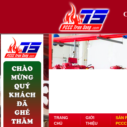
TRANG
GIỚI
SẢN 
CHỦ
THIỆU
PCCC