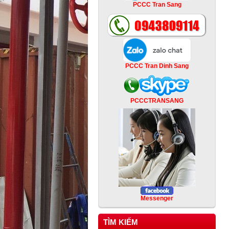
PCCC Tran Sang
PCCC Tran Dinh Sang
PCCCTRANSANG
Messenger
TÌM KIẾM