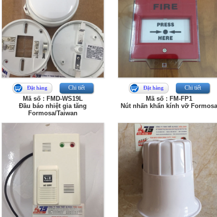
Chi tiết
Chi tiết
Đặt hàng
Đặt hàng
Mã số : FMD-WS19L
Mã số : FM-FP1
Đầu báo nhiệt gia tăng
Nút nhấn khẩn kính vỡ Formos
Formosa/Taiwan