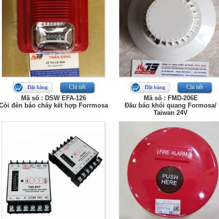
Chi tiết
Chi tiết
Đặt hàng
Đặt hàng
Mã số : DSW EFA-126
Mã số : FMD-206E
Còi đèn báo cháy kết hợp Forrmosa
Đầu báo khói quang Formosa/
Taiwan 24V