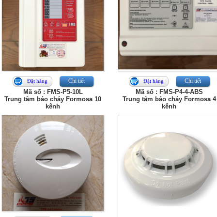
Chi tiết
Chi tiết
Đặt hàng
Đặt hàng
Mã số : FMS-P5-10L
Mã số : FMS-P4-4-ABS
Trung tâm báo cháy Formosa 10
Trung tâm báo cháy Formosa 4
kênh
kênh