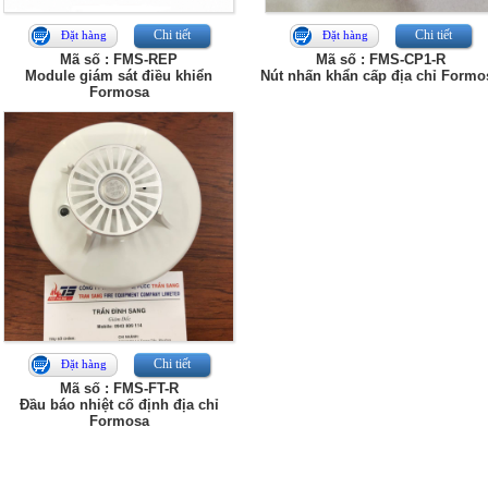
Chi tiết
Chi tiết
Đặt hàng
Đặt hàng
Mã số : FMS-REP
Mã số : FMS-CP1-R
Module giám sát điều khiển
Nút nhấn khẩn cấp địa chỉ Formo
Formosa
Chi tiết
Đặt hàng
Mã số : FMS-FT-R
Đầu báo nhiệt cố định địa chỉ
Formosa