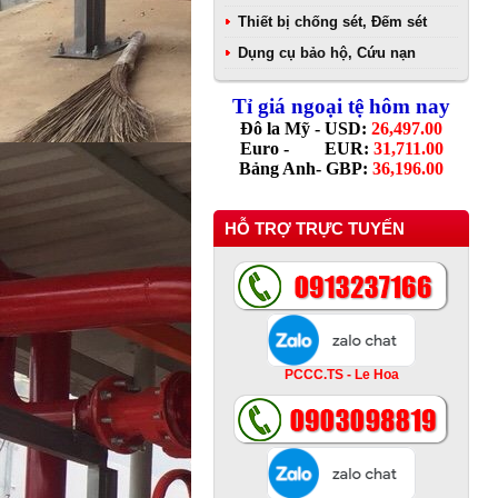
Thiết bị chống sét, Đếm sét
Dụng cụ bảo hộ, Cứu nạn
Tỉ giá ngoại tệ hôm nay
Đô la Mỹ - USD:
26,497.00
Euro - EUR:
31,711.00
Bảng Anh- GBP:
36,196.00
HỖ TRỢ TRỰC TUYẾN
PCCC.TS - Le Hoa