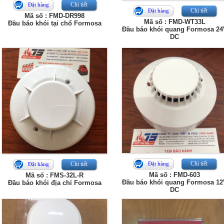
Chi tiết
Đặt hàng
Chi tiết
Đặt hàng
Mã số : FMD-DR998
Mã số : FMD-WT33L
Đầu báo khói tại chổ Formosa
Đầu báo khói quang Formosa 24
DC
Chi tiết
Chi tiết
Đặt hàng
Đặt hàng
Mã số : FMD-603
Mã số : FMS-32L-R
Đầu báo khói quang Formosa 12
Đầu báo khói địa chỉ Formosa
DC