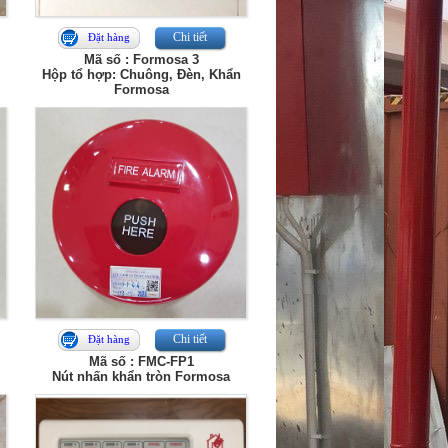
Chi tiết
Đặt hàng
Mã số : Formosa 3
Hộp tổ hợp: Chuông, Đèn, Khẩn
Formosa
Chi tiết
Đặt hàng
Mã số : FMC-FP1
Nút nhấn khẩn tròn Formosa