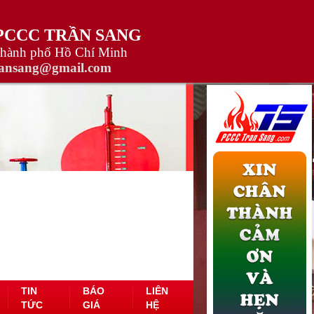
 PCCC TRẦN SANG
Thành phố Hồ Chí Minh
ransang@gmail.com
TIN
BÁO
LIÊN
TỨC
GIÁ
HỆ