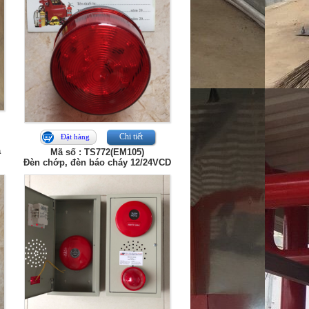
Chi tiết
Đặt hàng
a
Mã số : TS772(EM105)
Đèn chớp, đèn báo cháy 12/24VCD