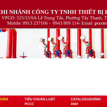
CHI NHÁNH CÔNG TY TNHH THIẾT BỊ
VPGD: 525/15/9A Lê Trọng Tấn, Phường Tây Thạnh, 
Mobile:
0913 237166 -
0943 809 114
- Email:
pccct
PHẨM
TIÊU CHUẨN LUẬT
CATALOGUE/HÌNH
PCCC
ẢNH