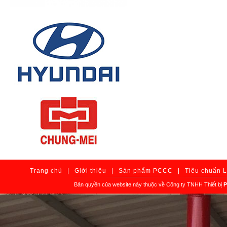
Trang chủ
|
Giới thiệu
|
Sản phẩm PCCC
|
Tiêu chuẩn 
Bản quyền của website này thuộc về Công ty TNHH Thiết bị
P