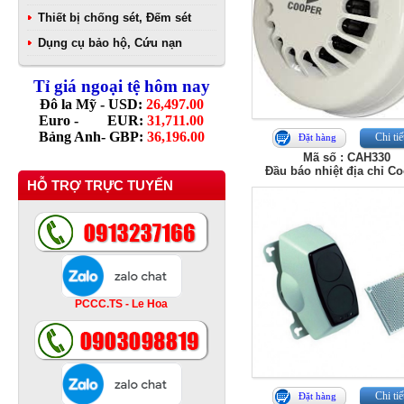
Thiết bị chống sét, Đếm sét
Dụng cụ bảo hộ, Cứu nạn
Tỉ giá ngoại tệ hôm nay
Đô la Mỹ - USD:
26,497.00
Euro - EUR:
31,711.00
Bảng Anh- GBP:
36,196.00
Chi tiế
Đặt hàng
Mã số : CAH330
Đầu báo nhiệt địa chỉ C
HỖ TRỢ TRỰC TUYẾN
PCCC.TS - Le Hoa
Chi tiế
Đặt hàng