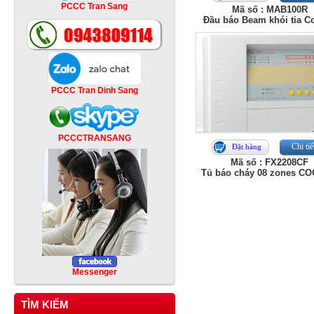
PCCC Tran Sang
Mã số : MAB100R
Đầu báo Beam khói tia C
PCCC Tran Dinh Sang
PCCCTRANSANG
Chi tiế
Đặt hàng
Mã số : FX2208CF
Tủ báo cháy 08 zones C
Messenger
TÌM KIẾM