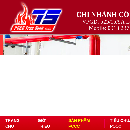
CHI NHÁNH CÔ
VPGD: 525/15/9A Lê
Mobile:
0913 237
TRANG
GIỚI
SẢN PHẨM
TIÊU CHU
CHỦ
THIỆU
PCCC
PCCC