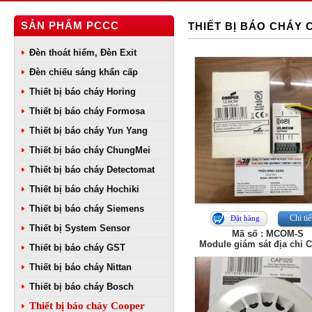
SẢN PHẨM PCCC
THIẾT BỊ BÁO CHÁY
Đèn thoát hiểm, Đèn Exit
Đèn chiếu sáng khẩn cấp
Thiết bị báo cháy Horing
Thiết bị báo cháy Formosa
Thiết bị báo cháy Yun Yang
Thiết bị báo cháy ChungMei
Thiết bị báo cháy Detectomat
Thiết bị báo cháy Hochiki
Thiết bị báo cháy Siemens
Chi tiế
Đặt hàng
Thiết bị System Sensor
Mã số : MCOM-S
Module giám sát địa chỉ 
Thiết bị báo cháy GST
Thiết bị báo cháy Nittan
Thiết bị báo cháy Bosch
Thiết bị báo cháy Cooper