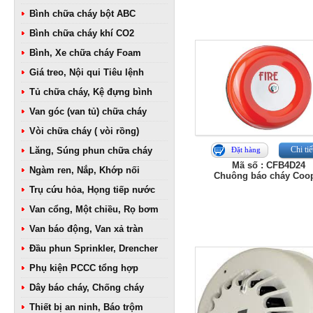
Bình chữa cháy bột ABC
Bình chữa cháy khí CO2
Bình, Xe chữa cháy Foam
Giá treo, Nội qui Tiêu lệnh
Tủ chữa cháy, Kệ đựng bình
Van góc (van tủ) chữa cháy
Vòi chữa cháy ( vòi rồng)
Chi tiế
Lăng, Súng phun chữa cháy
Đặt hàng
Mã số : CFB4D24
Ngàm ren, Nắp, Khớp nối
Chuông báo cháy Coo
Trụ cứu hỏa, Họng tiếp nước
Van cổng, Một chiều, Rọ bơm
Van báo động, Van xả tràn
Đầu phun Sprinkler, Drencher
Phụ kiện PCCC tổng hợp
Dây báo cháy, Chống cháy
Thiết bị an ninh, Báo trộm