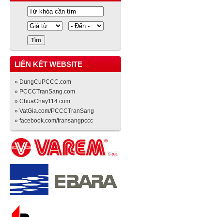
LIÊN KẾT WEBSITE
» DungCuPCCC.com
» PCCCTranSang.com
» ChuaChay114.com
» VatGia.com/PCCCTranSang
» facebook.com/transangpccc