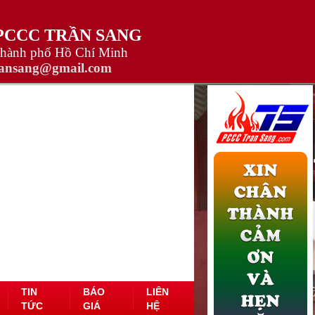
 PCCC TRẦN SANG
Thành phố Hồ Chí Minh
ransang@gmail.com
TIN
BÁO
LIÊN
TỨC
GIÁ
HỆ