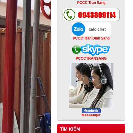
PCCC Tran Sang
PCCC Tran Dinh Sang
PCCCTRANSANG
Messenger
TÌM KIẾM