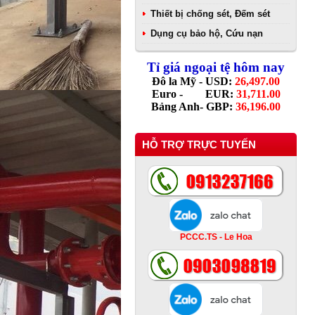
Thiết bị chống sét, Đếm sét
Dụng cụ bảo hộ, Cứu nạn
Tỉ giá ngoại tệ hôm nay
Đô la Mỹ - USD:
26,497.00
Euro - EUR:
31,711.00
Bảng Anh- GBP:
36,196.00
HỖ TRỢ TRỰC TUYẾN
PCCC.TS - Le Hoa