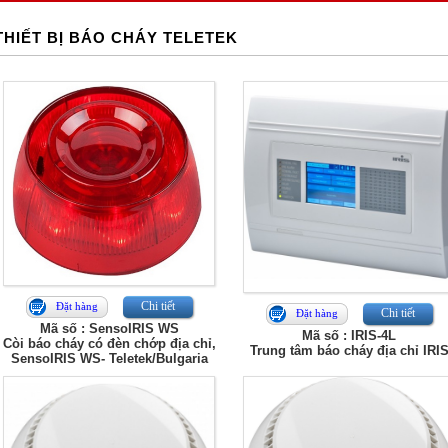
THIẾT BỊ BÁO CHÁY TELETEK
Chi tiết
Đặt hàng
Chi tiết
Đặt hàng
Mã số : SensoIRIS WS
Mã số : IRIS-4L
Còi báo cháy có đèn chớp địa chỉ,
Trung tâm báo cháy địa chỉ IRI
SensoIRIS WS- Teletek/Bulgaria