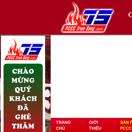
TRANG
GIỚI
SẢN 
CHỦ
THIỆU
PCCC