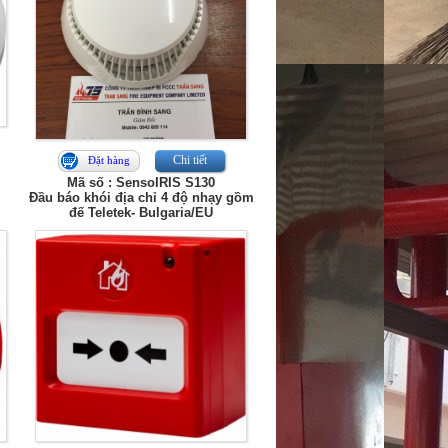
Chi tiết
Đặt hàng
Mã số : SensoIRIS S130
Đầu báo khói địa chỉ 4 độ nhạy gồm
đế Teletek- Bulgaria/EU