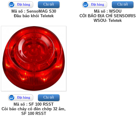
Chi tiết
Chi tiết
Đặt hàng
Đặt hàng
Mã số : SensoMAG S30
Mã số : WSOU
Đầu báo khói Teletek
CÒI BÁO ĐỊA CHỈ SENSOIRIS
WSOU- Teletek
Chi tiết
Đặt hàng
Mã số : SF 100 RSST
Còi báo cháy có đèn chớp 32 âm,
SF 100 RSST