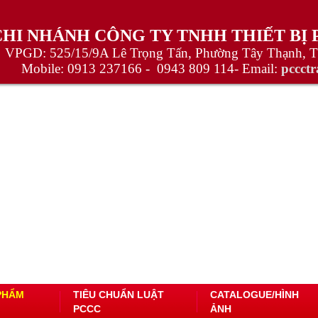
CHI NHÁNH CÔNG TY TNHH THIẾT BỊ
VPGD: 525/15/9A Lê Trọng Tấn, Phường Tây Thạnh, 
Mobile:
0913 237166 -
0943 809 114
- Email:
pccct
PHẨM
TIÊU CHUẨN LUẬT
CATALOGUE/HÌNH
PCCC
ẢNH