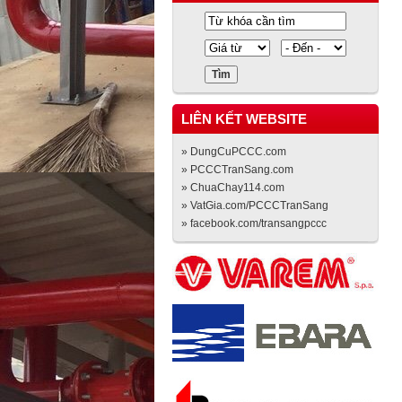
LIÊN KẾT WEBSITE
» DungCuPCCC.com
» PCCCTranSang.com
» ChuaChay114.com
» VatGia.com/PCCCTranSang
» facebook.com/transangpccc