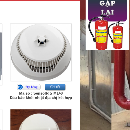
Chi tiết
Đặt hàng
Mã số : SensoIRIS M140
Đầu báo khói nhiệt địa chị kết hợp
S