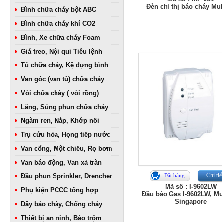
Đèn chỉ thị báo cháy Mu
Bình chữa cháy bột ABC
Bình chữa cháy khí CO2
Bình, Xe chữa cháy Foam
Giá treo, Nội qui Tiêu lệnh
Tủ chữa cháy, Kệ đựng bình
Van góc (van tủ) chữa cháy
Vòi chữa cháy ( vòi rồng)
Lăng, Súng phun chữa cháy
Ngàm ren, Nắp, Khớp nối
Trụ cứu hỏa, Họng tiếp nước
Van cổng, Một chiều, Rọ bơm
Van báo động, Van xả tràn
Chi tiế
Đầu phun Sprinkler, Drencher
Đặt hàng
Mã số : I-9602LW
Phụ kiện PCCC tổng hợp
Đầu báo Gas I-9602LW, Mu
Singapore
Dây báo cháy, Chống cháy
Thiết bị an ninh, Báo trộm