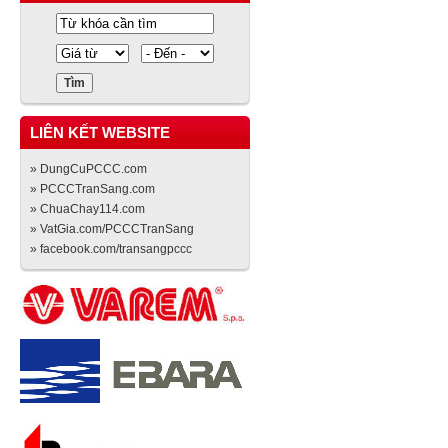
LIÊN KẾT WEBSITE
» DungCuPCCC.com
» PCCCTranSang.com
» ChuaChay114.com
» VatGia.com/PCCCTranSang
» facebook.com/transangpccc