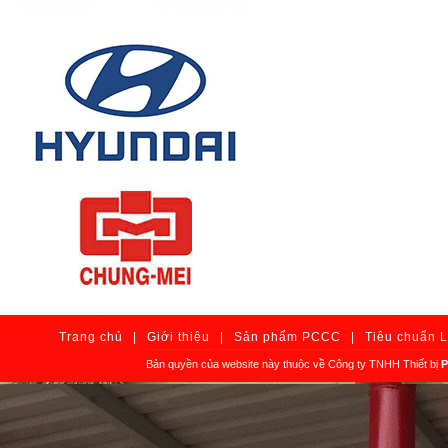
Trang chủ
|
Giới thiệu
|
Sản phẩm PCCC
|
Tiêu chuẩn 
Bản quyền của website này thuộc về Công ty TNHH Thiết bị
P