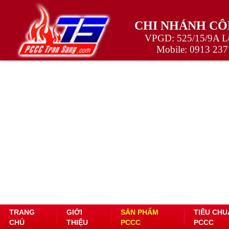
CHI NHÁNH CÔ
VPGD: 525/15/9A Lê
Mobile:
0913 237
TRANG
GIỚI
SẢN PHẨM
TIÊU CHU
CHỦ
THIỆU
PCCC
PCCC