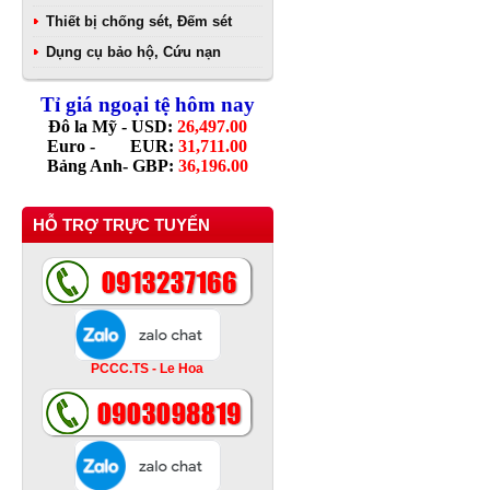
Thiết bị chống sét, Đếm sét
Dụng cụ bảo hộ, Cứu nạn
Tỉ giá ngoại tệ hôm nay
Đô la Mỹ - USD:
26,497.00
Euro - EUR:
31,711.00
Bảng Anh- GBP:
36,196.00
HỖ TRỢ TRỰC TUYẾN
PCCC.TS - Le Hoa