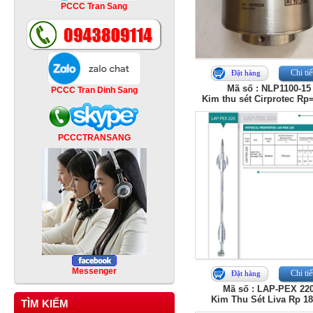
PCCC Tran Sang
Chi tiế
Đặt hàng
Mã số : NLP1100-15
PCCC Tran Dinh Sang
Kim thu sét Cirprotec Rp
PCCCTRANSANG
Messenger
Chi tiế
Đặt hàng
Mã số : LAP-PEX 22
Kim Thu Sét Liva Rp 1
TÌM KIẾM