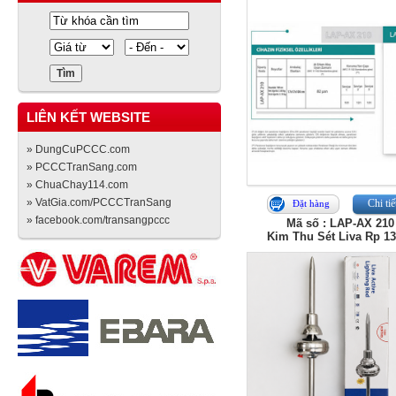
LIÊN KẾT WEBSITE
» DungCuPCCC.com
» PCCCTranSang.com
» ChuaChay114.com
» VatGia.com/PCCCTranSang
Chi tiế
Đặt hàng
» facebook.com/transangpccc
Mã số : LAP-AX 210
Kim Thu Sét Liva Rp 1