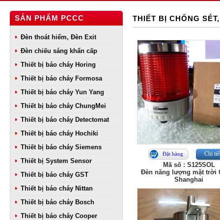
SẢN PHẨM PCCC
THIẾT BỊ CHỐNG SÉT
Đèn thoát hiểm, Đèn Exit
Đèn chiếu sáng khẩn cấp
Thiết bị báo cháy Horing
Thiết bị báo cháy Formosa
Thiết bị báo cháy Yun Yang
Thiết bị báo cháy ChungMei
Thiết bị báo cháy Detectomat
Thiết bị báo cháy Hochiki
Thiết bị báo cháy Siemens
Chi tiế
Đặt hàng
Thiết bị System Sensor
Mã số : S125SOL
Đèn năng lượng mặt trời 
Thiết bị báo cháy GST
Shanghai
Thiết bị báo cháy Nittan
Thiết bị báo cháy Bosch
Thiết bị báo cháy Cooper