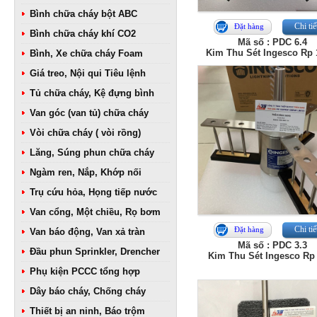
Bình chữa cháy bột ABC
Chi tiế
Đặt hàng
Bình chữa cháy khí CO2
Mã số : PDC 6.4
Kim Thu Sét Ingesco Rp
Bình, Xe chữa cháy Foam
Giá treo, Nội qui Tiêu lệnh
Tủ chữa cháy, Kệ đựng bình
Van góc (van tủ) chữa cháy
Vòi chữa cháy ( vòi rồng)
Lăng, Súng phun chữa cháy
Ngàm ren, Nắp, Khớp nối
Trụ cứu hỏa, Họng tiếp nước
Van cổng, Một chiều, Rọ bơm
Chi tiế
Đặt hàng
Van báo động, Van xả tràn
Mã số : PDC 3.3
Đầu phun Sprinkler, Drencher
Kim Thu Sét Ingesco Rp
Phụ kiện PCCC tổng hợp
Dây báo cháy, Chống cháy
Thiết bị an ninh, Báo trộm