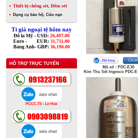
Thiết bị chống sét, Đếm sét
Dụng cụ bảo hộ, Cứu nạn
Tỉ giá ngoại tệ hôm nay
Đô la Mỹ - USD:
26,497.00
Euro - EUR:
31,711.00
Bảng Anh- GBP:
36,196.00
Chi tiế
Đặt hàng
HỖ TRỢ TRỰC TUYẾN
Mã số : PDC-E30
Kim Thu Sét Ingesco PDC-
PCCC.TS - Le Hoa