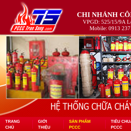
CHI NHÁNH CÔ
VPGD: 525/15/9A Lê
Mobile:
0913 237
TRANG
GIỚI
SẢN PHẨM
TIÊU CHU
CHỦ
THIỆU
PCCC
PCCC