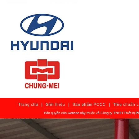
Trang chủ
|
Giới thiệu
|
Sản phẩm PCCC
|
Tiêu chuẩn 
Bản quyền của website này thuộc về Công ty TNHH Thiết bị
P