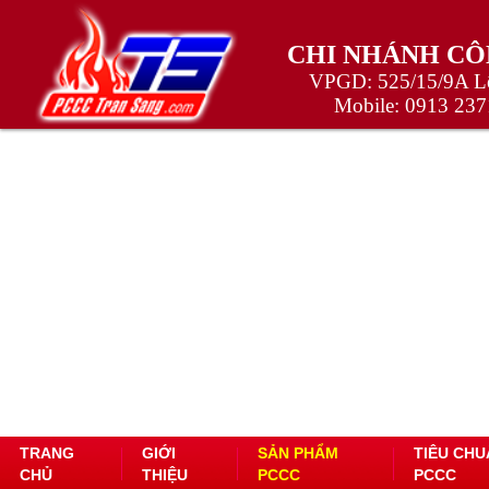
CHI NHÁNH CÔ
VPGD: 525/15/9A Lê
Mobile:
0913 237
TRANG
GIỚI
SẢN PHẨM
TIÊU CHU
CHỦ
THIỆU
PCCC
PCCC