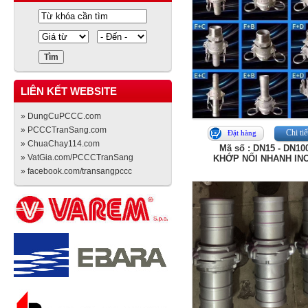
LIÊN KẾT WEBSITE
» DungCuPCCC.com
» PCCCTranSang.com
Chi tiế
Đặt hàng
» ChuaChay114.com
Mã số : DN15 - DN10
» VatGia.com/PCCCTranSang
KHỚP NỐI NHANH IN
» facebook.com/transangpccc