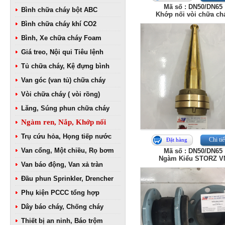
Mã số : DN50/DN65
Bình chữa cháy bột ABC
Khớp nối vòi chữa ch
Bình chữa cháy khí CO2
Bình, Xe chữa cháy Foam
Giá treo, Nội qui Tiêu lệnh
Tủ chữa cháy, Kệ đựng bình
Van góc (van tủ) chữa cháy
Vòi chữa cháy ( vòi rồng)
Lăng, Súng phun chữa cháy
Ngàm ren, Nắp, Khớp nối
Trụ cứu hỏa, Họng tiếp nước
Chi tiế
Đặt hàng
Van cổng, Một chiều, Rọ bơm
Mã số : DN50/DN65
Ngàm Kiểu STORZ V
Van báo động, Van xả tràn
Đầu phun Sprinkler, Drencher
Phụ kiện PCCC tổng hợp
Dây báo cháy, Chống cháy
Thiết bị an ninh, Báo trộm