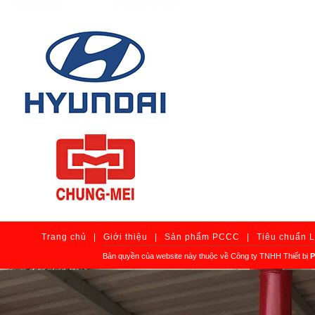
Trang chủ
|
Giới thiệu
|
Sản phẩm PCCC
|
Tiêu chuẩn 
Bản quyền của website này thuộc về Công ty TNHH Thiết bị
P