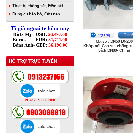
Thiết bị chống sét, Đếm sét
Dụng cụ bảo hộ, Cứu nạn
Tỉ giá ngoại tệ hôm nay
Đô la Mỹ - USD:
26,497.00
Chi tiế
Đặt hàng
Euro - EUR:
31,711.00
Mã số : DN50-DN200
Bảng Anh- GBP:
36,196.00
Khớp nối Cao su, chống r
bích DN80- China
HỖ TRỢ TRỰC TUYẾN
PCCC.TS - Le Hoa