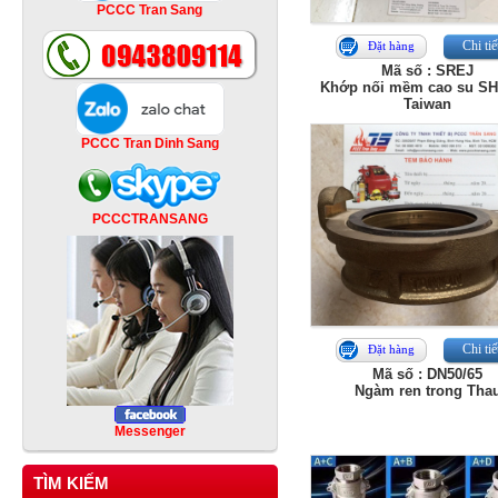
PCCC Tran Sang
Chi tiế
Đặt hàng
Mã số : SREJ
Khớp nối mềm cao su SHI
Taiwan
PCCC Tran Dinh Sang
PCCCTRANSANG
Chi tiế
Đặt hàng
Mã số : DN50/65
Ngàm ren trong Tha
Messenger
TÌM KIẾM