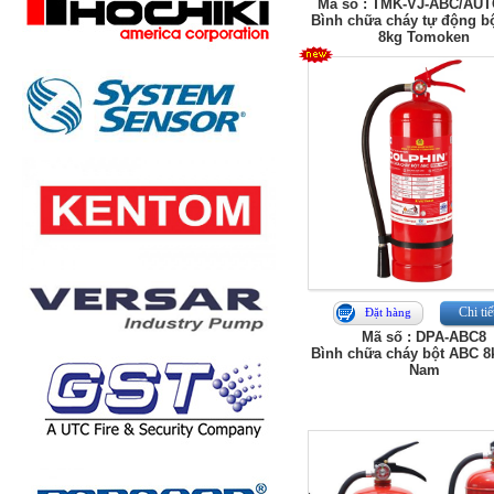
Mã số : TMK-VJ-ABC/AU
Bình chữa cháy tự động b
8kg Tomoken
Chi tiế
Đặt hàng
Mã số : DPA-ABC8
Bình chữa cháy bột ABC 8
Nam