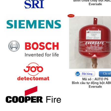
Bình chữa cháy bột ABC
Eversafe
Chi tiế
Đặt hàng
Mã số : AUTO P6
Bình cầu tự động bột AB
Eversafe