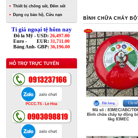
Thiết bị chống sét, Đếm sét
Dụng cụ bảo hộ, Cứu nạn
BÌNH CHỮA CHÁY BỘ
Tỉ giá ngoại tệ hôm nay
Đô la Mỹ - USD:
26,497.00
Euro - EUR:
31,711.00
Bảng Anh- GBP:
36,196.00
HỖ TRỢ TRỰC TUYẾN
Chi tiế
Đặt hàng
PCCC.TS - Le Hoa
Mã số : 83MEC/ABC/TĐ
Bình chữa cháy tự động b
6kg 83MEC