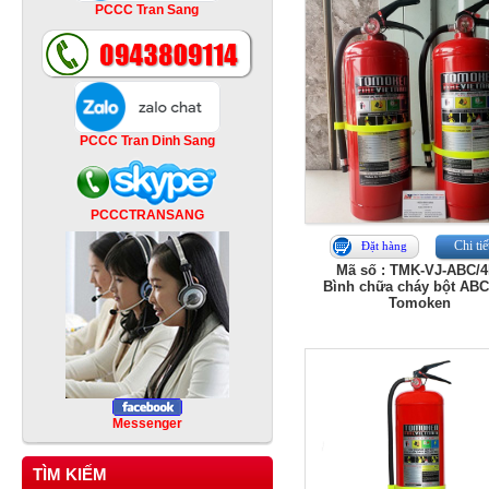
PCCC Tran Sang
PCCC Tran Dinh Sang
PCCCTRANSANG
Chi tiế
Đặt hàng
Mã số : TMK-VJ-ABC/4
Bình chữa cháy bột ABC
Tomoken
Messenger
TÌM KIẾM