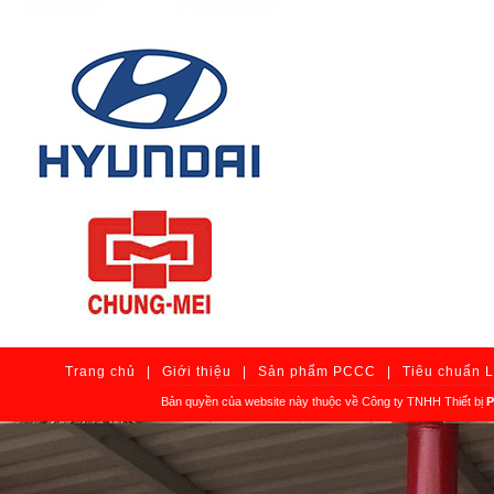
Trang chủ
|
Giới thiệu
|
Sản phẩm PCCC
|
Tiêu chuẩn 
Bản quyền của website này thuộc về Công ty TNHH Thiết bị
P