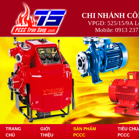
CHI NHÁNH CÔ
VPGD: 525/15/9A Lê
Mobile:
0913 237
TRANG
GIỚI
SẢN PHẨM
TIÊU CHU
CHỦ
THIỆU
PCCC
PCCC