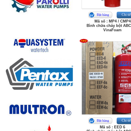
Chi tiế
Đặt hàng
Mã số : MP4 / CMP4
Bình chữa cháy bột ABC
VinaFoam
Chi tiế
Đặt hàng
Mã số : EED 6