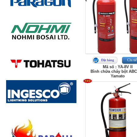
Chi tiế
Đặt hàng
Mã số : YA-8V II
Bình chữa cháy bột ABC
Yamato