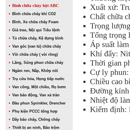
Xuất xứ: Tr
Bình chữa cháy bột ABC
Bình chữa cháy khí CO2
Chất chữa 
Bình, Xe chữa cháy Foam
Trọng lượng
Giá treo, Nội qui Tiêu lệnh
Tổng trọng 
Tủ chữa cháy, Kệ đựng bình
Áp suất làm
Van góc (van tủ) chữa cháy
Khí đẩy: Ni
Vòi chữa cháy ( vòi rồng)
Thời gian p
Lăng, Súng phun chữa cháy
Cự ly phun
Ngàm ren, Nắp, Khớp nối
Trụ cứu hỏa, Họng tiếp nước
Chiều cao b
Van cổng, Một chiều, Rọ bơm
Đường kính 
Van báo động, Van xả tràn
Nhiệt độ là
Đầu phun Sprinkler, Drencher
Kiểm định:
Phụ kiện PCCC tổng hợp
Dây báo cháy, Chống cháy
Thiết bị an ninh, Báo trộm