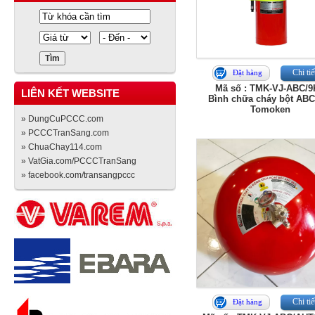
Chi tiế
Đặt hàng
Mã số : TMK-VJ-ABC/
LIÊN KẾT WEBSITE
Bình chữa cháy bột ABC
Tomoken
» DungCuPCCC.com
» PCCCTranSang.com
» ChuaChay114.com
» VatGia.com/PCCCTranSang
» facebook.com/transangpccc
Chi tiế
Đặt hàng