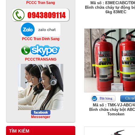
PCCC Tran Sang
Mã số : 83MEC/ABC/TĐ
Bình chữa cháy tự động b
6kg 83MEC
PCCC Tran Dinh Sang
PCCCTRANSANG
Chi tiế
Đặt hàng
Mã số : TMK-VJ-ABC/4
Bình chữa cháy bột ABC
Tomoken
Messenger
TÌM KIẾM