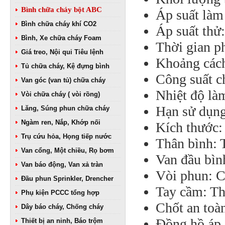
Bình chữa cháy bột ABC
Áp suất làm
Bình chữa cháy khí CO2
Áp suất thử
Bình, Xe chữa cháy Foam
Thời gian p
Giá treo, Nội qui Tiêu lệnh
Khoảng cách
Tủ chữa cháy, Kệ đựng bình
Công suất c
Van góc (van tủ) chữa cháy
Nhiệt độ là
Vòi chữa cháy ( vòi rồng)
Hạn sử dụn
Lăng, Súng phun chữa cháy
Ngàm ren, Nắp, Khớp nối
Kích thước
Trụ cứu hỏa, Họng tiếp nước
Thân bình: 
Van cổng, Một chiều, Rọ bơm
Van đầu bì
Van báo động, Van xả tràn
Vòi phun: C
Đầu phun Sprinkler, Drencher
Tay cầm: T
Phụ kiện PCCC tổng hợp
Chốt an toà
Dây báo cháy, Chống cháy
Đồng hồ áp 
Thiết bị an ninh, Báo trộm