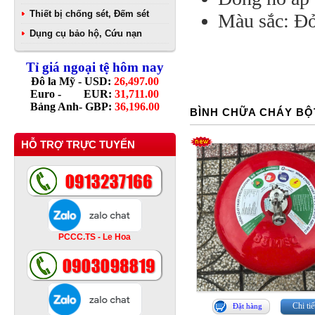
Thiết bị chống sét, Đếm sét
Màu sắc: Đỏ
Dụng cụ bảo hộ, Cứu nạn
Tỉ giá ngoại tệ hôm nay
Đô la Mỹ - USD:
26,497.00
Euro - EUR:
31,711.00
Bảng Anh- GBP:
36,196.00
BÌNH CHỮA CHÁY BỘ
HỖ TRỢ TRỰC TUYẾN
PCCC.TS - Le Hoa
Chi tiế
Đặt hàng