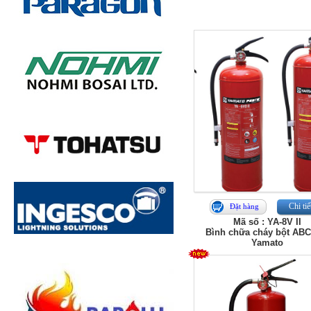
Chi tiế
Đặt hàng
Mã số : YA-8V II
Bình chữa cháy bột ABC
Yamato