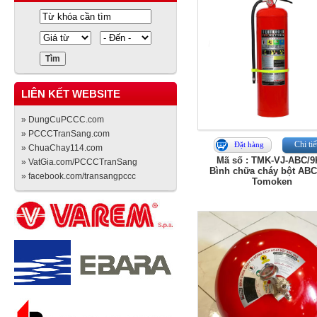
LIÊN KẾT WEBSITE
» DungCuPCCC.com
» PCCCTranSang.com
Chi tiế
Đặt hàng
» ChuaChay114.com
Mã số : TMK-VJ-ABC/
» VatGia.com/PCCCTranSang
Bình chữa cháy bột ABC
» facebook.com/transangpccc
Tomoken