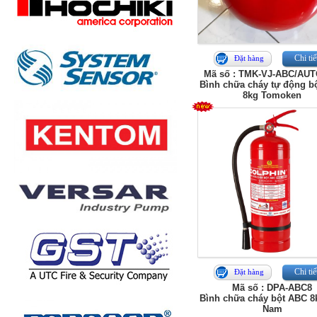
Chi tiế
Đặt hàng
Mã số : TMK-VJ-ABC/AU
Bình chữa cháy tự động b
8kg Tomoken
Chi tiế
Đặt hàng
Mã số : DPA-ABC8
Bình chữa cháy bột ABC 8
Nam