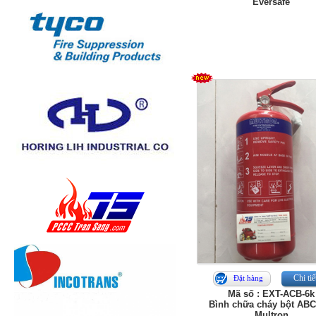
Eversafe
Chi tiế
Đặt hàng
Mã số : EXT-ACB-6k
Bình chữa cháy bột ABC
Multron