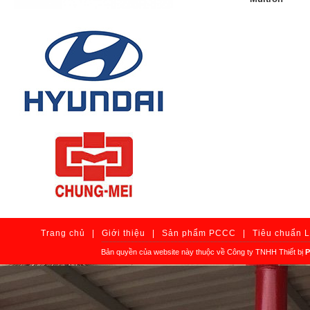
Trang chủ
|
Giới thiệu
|
Sản phẩm PCCC
|
Tiêu chuẩn 
Bản quyền của website này thuộc về Công ty TNHH Thiết bị
P