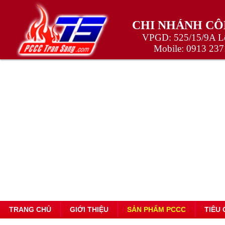
CHI NHÁNH CÔ
VPGD: 525/15/9A Lê
Mobile:
0913 237
TRANG CHỦ
GIỚI THIỆU
SẢN PHẨM PCCC
TIÊU