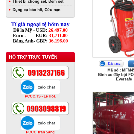
Thiết bị chống sét, Đếm sét
Dụng cụ bảo hộ, Cứu nạn
Tỉ giá ngoại tệ hôm nay
Đô la Mỹ - USD:
26,497.00
Euro - EUR:
31,711.00
Bảng Anh- GBP:
36,196.00
HỖ TRỢ TRỰC TUYẾN
Đặt hàng
Mã số : MFM4
Bình xe đẩy bột FO
Eversafe
PCCC.TS - Le Hoa
PCCC Tran Sang