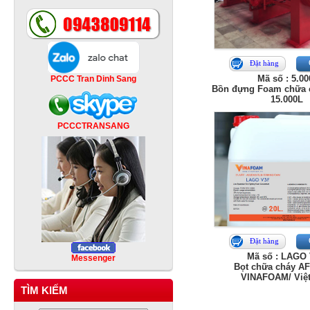
Đặt hàng
Mã số : 5.00
PCCC Tran Dinh Sang
Bồn đựng Foam chữa 
15.000L
PCCCTRANSANG
Đặt hàng
Mã số : LAGO
Messenger
Bọt chữa cháy A
VINAFOAM/ Việ
TÌM KIẾM