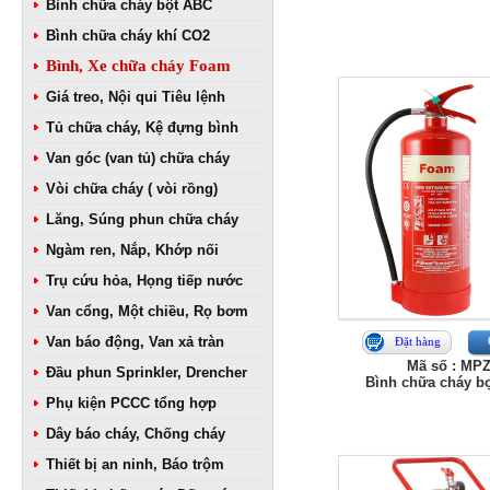
Bình chữa cháy bột ABC
Bình chữa cháy khí CO2
Bình, Xe chữa cháy Foam
Giá treo, Nội qui Tiêu lệnh
Tủ chữa cháy, Kệ đựng bình
Van góc (van tủ) chữa cháy
Vòi chữa cháy ( vòi rồng)
Lăng, Súng phun chữa cháy
Ngàm ren, Nắp, Khớp nối
Trụ cứu hỏa, Họng tiếp nước
Van cổng, Một chiều, Rọ bơm
Van báo động, Van xả tràn
Đặt hàng
Mã số : MP
Đầu phun Sprinkler, Drencher
Bình chữa cháy b
Phụ kiện PCCC tổng hợp
Dây báo cháy, Chống cháy
Thiết bị an ninh, Báo trộm