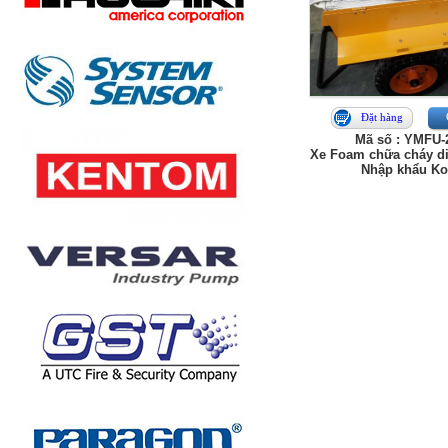
Đặt hàng
Mã số : YMFU-
Xe Foam chữa cháy di
Nhập khẩu Ko