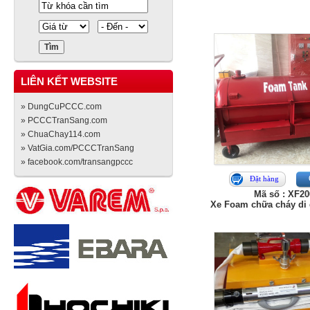
LIÊN KẾT WEBSITE
» DungCuPCCC.com
» PCCCTranSang.com
» ChuaChay114.com
» VatGia.com/PCCCTranSang
» facebook.com/transangpccc
Đặt hàng
Mã số : XF2
Xe Foam chữa cháy di 