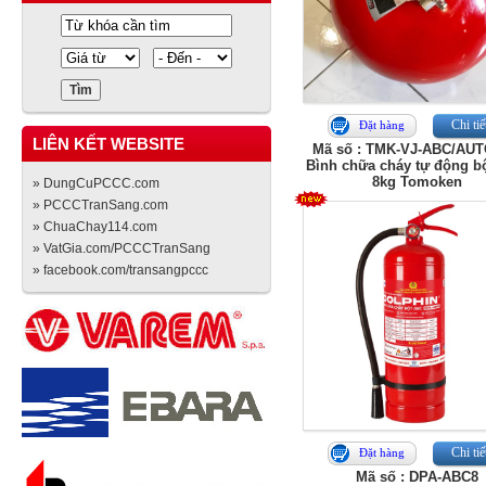
Chi tiế
Đặt hàng
LIÊN KẾT WEBSITE
Mã số : TMK-VJ-ABC/AU
Bình chữa cháy tự động b
8kg Tomoken
» DungCuPCCC.com
» PCCCTranSang.com
» ChuaChay114.com
» VatGia.com/PCCCTranSang
» facebook.com/transangpccc
Chi tiế
Đặt hàng
Mã số : DPA-ABC8