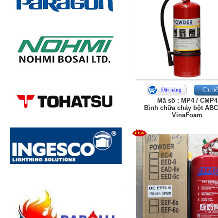
Chi tiế
Đặt hàng
Mã số : MP4 / CMP4
Bình chữa cháy bột ABC
VinaFoam