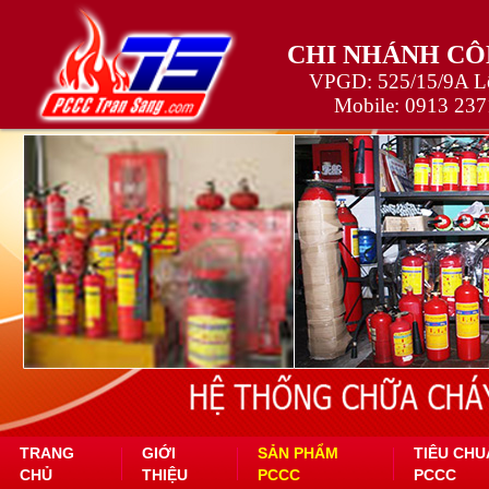
CHI NHÁNH CÔ
VPGD: 525/15/9A Lê
Mobile:
0913 237
TRANG
GIỚI
SẢN PHẨM
TIÊU CHU
CHỦ
THIỆU
PCCC
PCCC