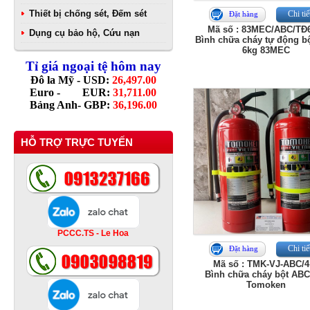
Thiết bị chống sét, Đếm sét
Chi tiế
Đặt hàng
Mã số : 83MEC/ABC/TĐ
Dụng cụ bảo hộ, Cứu nạn
Bình chữa cháy tự động b
6kg 83MEC
Tỉ giá ngoại tệ hôm nay
Đô la Mỹ - USD:
26,497.00
Euro - EUR:
31,711.00
Bảng Anh- GBP:
36,196.00
HỖ TRỢ TRỰC TUYẾN
PCCC.TS - Le Hoa
Chi tiế
Đặt hàng
Mã số : TMK-VJ-ABC/4
Bình chữa cháy bột ABC
Tomoken