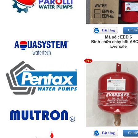
Chi tiế
Đặt hàng
Mã số : EED 6
Bình chữa cháy bột ABC
Eversafe
Chi tiế
Đặt hàng