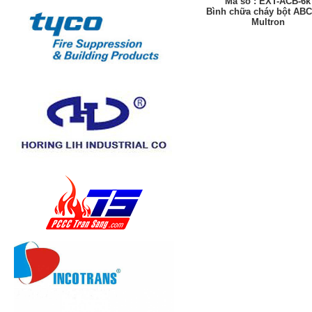
Mã số : EXT-ACB-6k
Bình chữa cháy bột ABC
Multron