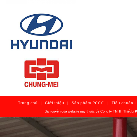
Trang chủ
|
Giới thiệu
|
Sản phẩm PCCC
|
Tiêu chuẩn 
Bản quyền của website này thuộc về Công ty TNHH Thiết bị
P