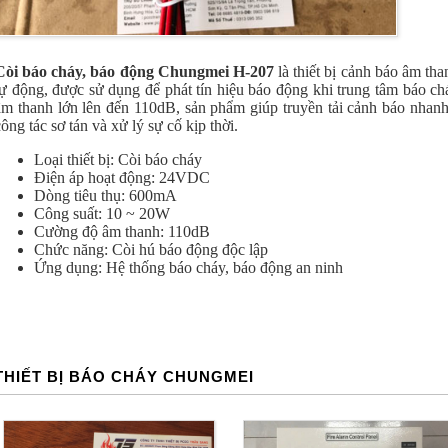
Còi báo cháy, báo động Chungmei H-207
là thiết bị cảnh báo âm th
tự động, được sử dụng để phát tín hiệu báo động khi trung tâm báo chá
âm thanh lớn lên đến 110dB, sản phẩm giúp truyền tải cảnh báo nhanh
công tác sơ tán và xử lý sự cố kịp thời.
Loại thiết bị: Còi báo cháy
Điện áp hoạt động: 24VDC
Dòng tiêu thụ: 600mA
Công suất: 10 ~ 20W
Cường độ âm thanh: 110dB
Chức năng: Còi hú báo động độc lập
Ứng dụng: Hệ thống báo cháy, báo động an ninh
THIẾT BỊ BÁO CHÁY CHUNGMEI