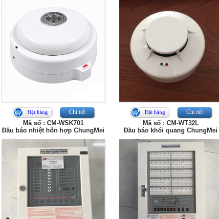
Chi tiết
Chi tiết
Đặt hàng
Đặt hàng
Mã số : CM-WSK701
Mã số : CM-WT32L
Đầu báo nhiệt hổn hợp ChungMei
Đầu báo khói quang ChungMei