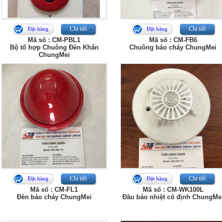
Chi tiết
Chi tiết
Đặt hàng
Đặt hàng
Mã số : CM-PBL1
Mã số : CM-FB6
Bộ tổ hợp Chuông Đèn Khẩn
Chuông báo cháy ChungMei
ChungMei
Chi tiết
Chi tiết
Đặt hàng
Đặt hàng
Mã số : CM-FL1
Mã số : CM-WK100L
Đèn báo cháy ChungMei
Đầu báo nhiệt cố định ChungMe