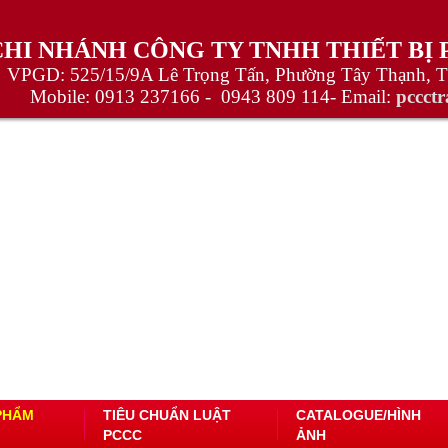
CHI NHÁNH CÔNG TY TNHH THIẾT BỊ
VPGD: 525/15/9A Lê Trọng Tấn, Phường Tây Thạnh, 
Mobile:
0913 237166 -
0943 809 114
- Email:
pccct
PHẨM
TIÊU CHUẨN LUẬT
CATALOGUE/HÌNH
PCCC
ẢNH