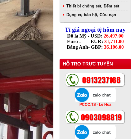
Thiết bị chống sét, Đếm sét
Dụng cụ bảo hộ, Cứu nạn
Tỉ giá ngoại tệ hôm nay
Đô la Mỹ - USD:
26,497.00
Euro - EUR:
31,711.00
Bảng Anh- GBP:
36,196.00
HỖ TRỢ TRỰC TUYẾN
PCCC.TS - Le Hoa