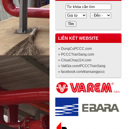
LIÊN KẾT WEBSITE
» DungCuPCCC.com
» PCCCTranSang.com
» ChuaChay114.com
» VatGia.com/PCCCTranSang
» facebook.com/transangpccc