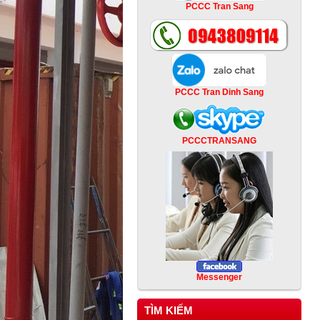
PCCC Tran Sang
PCCC Tran Dinh Sang
PCCCTRANSANG
Messenger
TÌM KIẾM