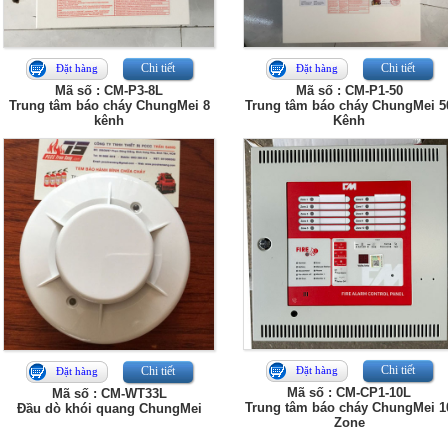
Chi tiết
Chi tiết
Đặt hàng
Đặt hàng
Mã số : CM-P3-8L
Mã số : CM-P1-50
Trung tâm báo cháy ChungMei 8
Trung tâm báo cháy ChungMei 5
kênh
Kênh
Chi tiết
Chi tiết
Đặt hàng
Đặt hàng
Mã số : CM-CP1-10L
Mã số : CM-WT33L
Trung tâm báo cháy ChungMei 1
Đầu dò khói quang ChungMei
Zone