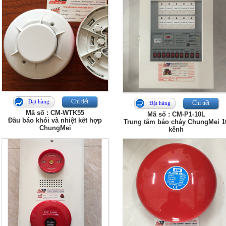
Chi tiết
Đặt hàng
Chi tiết
Đặt hàng
Mã số : CM-WTK55
Mã số : CM-P1-10L
Đầu báo khói và nhiệt kết hợp
Trung tâm báo cháy ChungMei 1
ChungMei
kênh