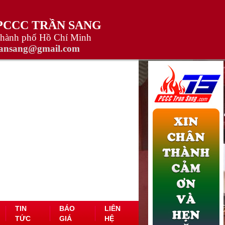
 PCCC TRẦN SANG
Thành phố Hồ Chí Minh
ransang@gmail.com
TIN
BÁO
LIÊN
TỨC
GIÁ
HỆ