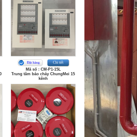
Chi tiết
Đặt hàng
Mã số : CM-P1-15L
0
Trung tâm báo cháy ChungMei 15
kênh