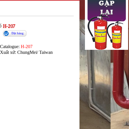
Ố
H-207
Đặt hàng
Catalogue:
H-207
Xuất xứ: ChungMei/ Taiwan