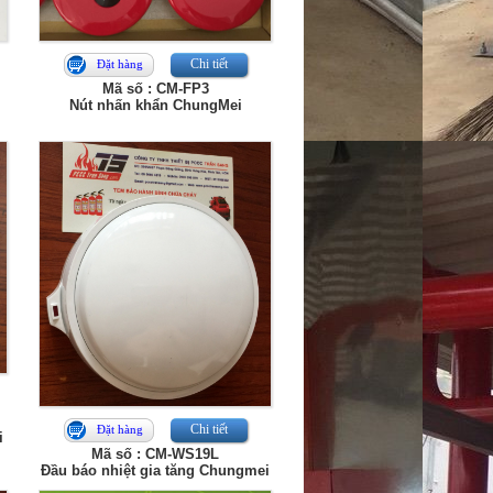
Chi tiết
Đặt hàng
Mã số : CM-FP3
Nút nhấn khẩn ChungMei
Chi tiết
Đặt hàng
i
Mã số : CM-WS19L
Đầu báo nhiệt gia tăng Chungmei