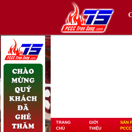
TRANG
GIỚI
SẢN 
CHỦ
THIỆU
PCCC