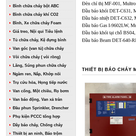
Đèn chỉ thị MF-001, Multro
Bình chữa cháy bột ABC
Đầu báo khói DET-C631, M
Bình chữa cháy khí CO2
Đầu báo nhiệt DET-C632, M
Bình, Xe chữa cháy Foam
Đầu báo Gas I-9602LW, Mul
Giá treo, Nội qui Tiêu lệnh
Đầu báo khói tại chỗ BS04,
Tủ chữa cháy, Kệ đựng bình
Đầu báo Beam DET-640-RB,
Van góc (van tủ) chữa cháy
Vòi chữa cháy ( vòi rồng)
Lăng, Súng phun chữa cháy
THIẾT BỊ BÁO CHÁY
Ngàm ren, Nắp, Khớp nối
Trụ cứu hỏa, Họng tiếp nước
Van cổng, Một chiều, Rọ bơm
Van báo động, Van xả tràn
Đầu phun Sprinkler, Drencher
Phụ kiện PCCC tổng hợp
Dây báo cháy, Chống cháy
Thiết bị an ninh, Báo trộm