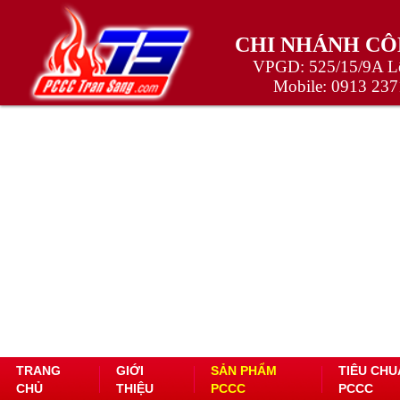
CHI NHÁNH CÔ
VPGD: 525/15/9A Lê
Mobile:
0913 237
TRANG
GIỚI
SẢN PHẨM
TIÊU CHU
CHỦ
THIỆU
PCCC
PCCC