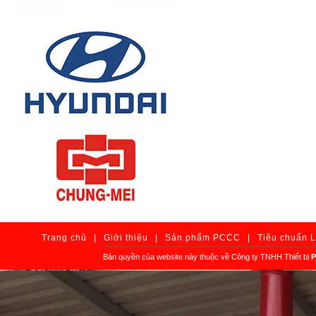
Trang chủ
|
Giới thiệu
|
Sản phẩm PCCC
|
Tiêu chuẩn 
Bản quyền của website này thuộc về Công ty TNHH Thiết bị
P