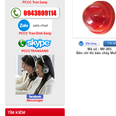
PCCC Tran Sang
PCCC Tran Dinh Sang
Chi tiế
Đặt hàng
Mã số : MF-001
PCCCTRANSANG
Đèn chỉ thị báo cháy Mu
Messenger
TÌM KIẾM