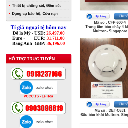
Thiết bị chống sét, Đếm sét
Dụng cụ bảo hộ, Cứu nạn
Chi tiế
Đặt hàng
Mã số : CFP-600-4
Tỉ giá ngoại tệ hôm nay
Trung tâm báo cháy 4 k
Multron- Singapore
Đô la Mỹ - USD:
26,497.00
Euro - EUR:
31,711.00
Bảng Anh- GBP:
36,196.00
HỖ TRỢ TRỰC TUYẾN
PCCC.TS - Le Hoa
Chi tiế
Đặt hàng
Mã số : DET-C631
Đầu báo khói Multron- Si