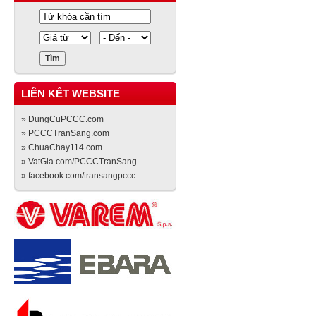
LIÊN KẾT WEBSITE
» DungCuPCCC.com
» PCCCTranSang.com
» ChuaChay114.com
» VatGia.com/PCCCTranSang
» facebook.com/transangpccc