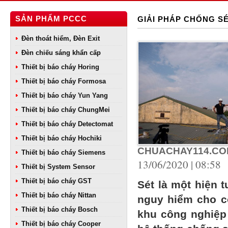
SẢN PHẨM PCCC
GIẢI PHÁP CHỐNG SÉ
Đèn thoát hiểm, Đèn Exit
Đèn chiếu sáng khẩn cấp
Thiết bị báo cháy Horing
Thiết bị báo cháy Formosa
Thiết bị báo cháy Yun Yang
Thiết bị báo cháy ChungMei
Thiết bị báo cháy Detectomat
Thiết bị báo cháy Hochiki
CHUACHAY114.CO
Thiết bị báo cháy Siemens
13/06/2020 | 08:58
Thiết bị System Sensor
Thiết bị báo cháy GST
Sét là một hiện 
Thiết bị báo cháy Nittan
nguy hiểm cho co
Thiết bị báo cháy Bosch
khu công nghiệp 
Thiết bị báo cháy Cooper