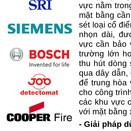
vực nằm tron
mặt bằng cần 
sét loại cổ đi
nhọn dài, đư
vực cần bảo v
trường lớn h
thu hút dòng 
qua dây dẫn, 
để trung hòa 
cho công trìn
các khu vực 
với mặt bằng
- Giải pháp 