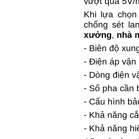
vượt quá 5V/
Khi lựa chọn 
chống sét la
xưởng
,
nhà 
- Biên độ xung
- Điện áp vận
- Dòng điện vậ
- Số pha cần 
- Cấu hình bả
- Khả năng cắ
- Khả năng hiể