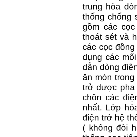
trung hòa dò
thống chống s
gồm các cọc 
thoát sét và 
các cọc đồng 
dụng các mối
dẫn dòng điện 
ăn mòn trong 
trở được pha 
chôn các điệ
nhất. Lớp hó
điện trở hệ th
( không đòi h