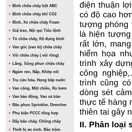
điện thuận l
Bình chữa cháy bột ABC
có độ cao hơn
Bình chữa cháy khí CO2
tượng phóng t
Bình, Xe chữa cháy Foam
Giá treo, Nội qui Tiêu lệnh
là hiện tượn
Tủ chữa cháy, Kệ đựng bình
rất lớn, mang
Van góc (van tủ) chữa cháy
hiểm họa nh
Vòi chữa cháy ( vòi rồng)
trình xây dựn
Lăng, Súng phun chữa cháy
công nghiệp,.
Ngàm ren, Nắp, Khớp nối
Trụ cứu hỏa, Họng tiếp nước
trình cũng c
Van cổng, Một chiều, Rọ bơm
dòng sét cảm
Van báo động, Van xả tràn
thực tế hàng 
Đầu phun Sprinkler, Drencher
thiên tai gây 
Phụ kiện PCCC tổng hợp
Dây báo cháy, Chống cháy
II. Phân loại
Thiết bị an ninh, Báo trộm