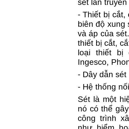
sét lan truyề
- Thiết bị cắt,
biên độ xung 
và áp của sét.
thiết bị cắt, 
loại thiết b
Ingesco, Pho
- Dây dẫn sét
- Hệ thống nố
Sét là một hi
nó có thể gây
công trình 
như hiểm họ