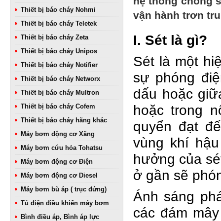
hệ thống chống s
Thiết bị báo cháy Nohmi
vận hành trơn tru,
Thiết bị báo cháy Teletek
I. Sét là gì?
Thiết bị báo cháy Zeta
Thiết bị báo cháy Unipos
Sét là một hi
Thiết bị báo cháy Notifier
sự phóng điệ
Thiết bị báo cháy Networx
dấu hoặc giữ
Thiết bị báo cháy Multron
hoặc trong n
Thiết bị báo cháy Cofem
Thiết bị báo cháy hãng khác
quyển đạt đế
Máy bơm động cơ Xăng
vùng khí hậu
Máy bơm cứu hỏa Tohatsu
hưởng của sét
Máy bơm động cơ Điện
ở gần sẽ phóng
Máy bơm động cơ Diesel
Máy bơm bù áp ( trục đứng)
Ánh sáng phát
Tủ điện điều khiển máy bơm
các đám mây 
Bình điều áp, Bình áp lực