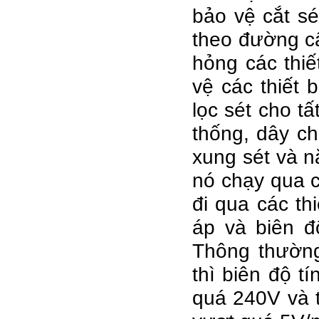
bảo vệ cắt sét
theo đường c
hỏng các thiế
vệ các thiết 
lọc sét cho t
thống, dây c
xung sét và n
nó chạy qua cá
đi qua các thi
áp và biên đ
Thông thường
thì biên độ t
quá 240V và t