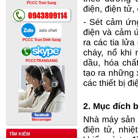
PCCC Tran Sang
điện, điện tử,
- Sét cảm ứng
điện và cảm ứ
ra các tia lử
PCCC Tran Dinh Sang
cháy, nổ khi 
dầu, hóa chất
PCCCTRANSANG
tạo ra những 
các thiết bị đi
2. Mục đích 
Nhà máy sản x
Messenger
điện tử, nhiệ
TÌM KIẾM