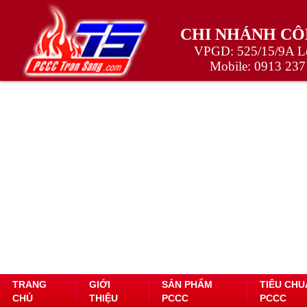
CHI NHÁNH CÔ
VPGD: 525/15/9A Lê
Mobile:
0913 237
TRANG
GIỚI
SẢN PHẨM
TIÊU CHU
CHỦ
THIỆU
PCCC
PCCC