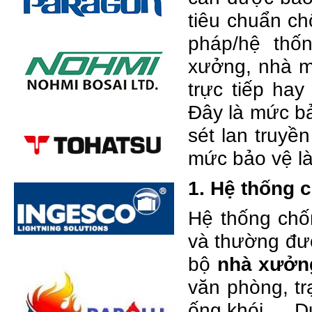
tiêu chuẩn chố
pháp/hệ thố
xưởng, nhà m
trực tiếp hay
Đây là mức bả
sét lan truyề
mức bảo vệ là 
1. Hệ thống c
Hệ thống chố
và thường đượ
bộ
nhà xưởn
văn phòng, trạ
ống khói,… Dư