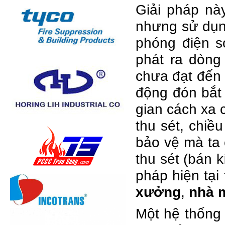
Giải pháp này
nhưng sử dụng
phóng điện s
phát ra dòng
chưa đạt đến t
động đón bắt
gian cách xa 
thu sét, chiề
bảo vệ mà ta 
thu sét (bán 
pháp hiện tạ
xưởng
,
nhà 
Một hệ thống 