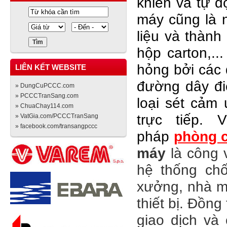
khiển và tự đ
máy cũng là n
liệu và thành
hộp carton,..
hỏng bởi các 
LIÊN KẾT WEBSITE
đường dây điệ
» DungCuPCCC.com
» PCCCTranSang.com
loại sét cảm
» ChuaChay114.com
trực tiếp.
» VatGia.com/PCCCTranSang
» facebook.com/transangpccc
pháp
phòng c
máy
là công v
hệ thống chố
xưởng, nhà m
thiết bị. Đồn
giao dịch và