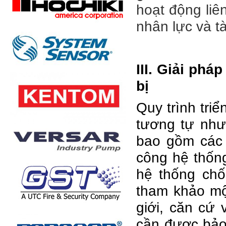
hoạt động liên
nhân lực và tà
III. Giải phá
bị
Quy trình tri
tương tự như
bao gồm các b
công hệ thống
hệ thống chố
tham khảo một
giới, căn cứ v
cần được bảo 