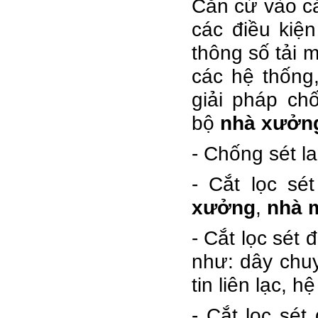
Căn cứ vào các
các điều kiệ
thông số tải 
các hệ thống,
giải pháp ch
bộ
nhà xưởn
- Chống sét la
- Cắt lọc s
xưởng
,
nhà 
- Cắt lọc sét
như: dây chuy
tin liên lạc, 
- Cắt lọc sét