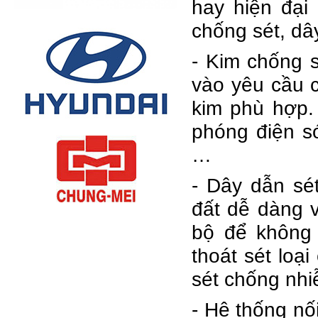
hay hiện đại
chống sét, dây
- Kim chống s
vào yêu cầu c
kim phù hợp. 
phóng điện s
…
- Dây dẫn sé
đất dễ dàng v
bộ để không 
thoát sét loại
sét chống nhi
- Hệ thống nố