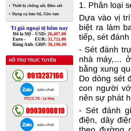
1. Phân loại 
Thiết bị chống sét, Đếm sét
Dụng cụ bảo hộ, Cứu nạn
Dựa vào vị tr
biệt ra làm b
Tỉ giá ngoại tệ hôm nay
Đô la Mỹ - USD:
26,497.00
tiếp, sét đánh
Euro - EUR:
31,711.00
Bảng Anh- GBP:
36,196.00
- Sét đánh trự
nhà máy,… ở 
HỖ TRỢ TRỰC TUYẾN
bằng xung qua
Do dòng sét đ
con người vớ
nên sự phát hủ
PCCC.TS - Le Hoa
- Sét đánh g
điện, dây điệ
theo đường d