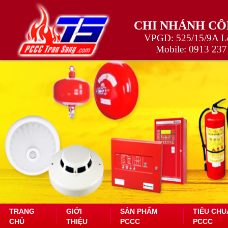
CHI NHÁNH CÔ
VPGD: 525/15/9A Lê
Mobile:
0913 237
TRANG
GIỚI
SẢN PHẨM
TIÊU CHU
CHỦ
THIỆU
PCCC
PCCC