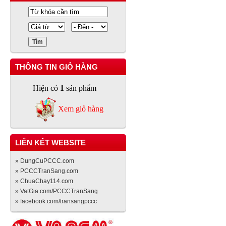
THÔNG TIN GIỎ HÀNG
Hiện có
1
sản phẩm
Xem giỏ hàng
LIÊN KẾT WEBSITE
» DungCuPCCC.com
» PCCCTranSang.com
» ChuaChay114.com
» VatGia.com/PCCCTranSang
» facebook.com/transangpccc