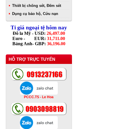
Thiết bị chống sét, Đếm sét
Dụng cụ bảo hộ, Cứu nạn
Tỉ giá ngoại tệ hôm nay
Đô la Mỹ - USD:
26,497.00
Euro - EUR:
31,711.00
Bảng Anh- GBP:
36,196.00
HỖ TRỢ TRỰC TUYẾN
PCCC.TS - Le Hoa