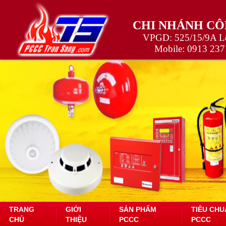
CHI NHÁNH CÔ
VPGD: 525/15/9A Lê
Mobile:
0913 237
TRANG
GIỚI
SẢN PHẨM
TIÊU CHU
CHỦ
THIỆU
PCCC
PCCC