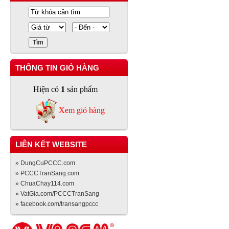
THÔNG TIN GIỎ HÀNG
Hiện có
1
sản phẩm
Xem giỏ hàng
LIÊN KẾT WEBSITE
» DungCuPCCC.com
» PCCCTranSang.com
» ChuaChay114.com
» VatGia.com/PCCCTranSang
» facebook.com/transangpccc