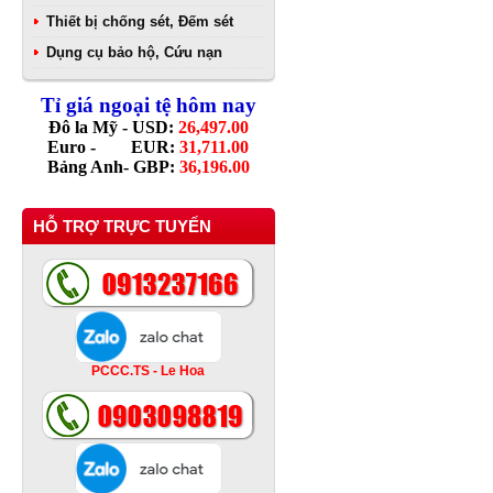
Thiết bị chống sét, Đếm sét
Dụng cụ bảo hộ, Cứu nạn
Tỉ giá ngoại tệ hôm nay
Đô la Mỹ - USD:
26,497.00
Euro - EUR:
31,711.00
Bảng Anh- GBP:
36,196.00
HỖ TRỢ TRỰC TUYẾN
PCCC.TS - Le Hoa