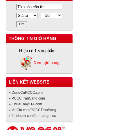
THÔNG TIN GIỎ HÀNG
Hiện có
1
sản phẩm
Xem giỏ hàng
LIÊN KẾT WEBSITE
» DungCuPCCC.com
» PCCCTranSang.com
» ChuaChay114.com
» VatGia.com/PCCCTranSang
» facebook.com/transangpccc