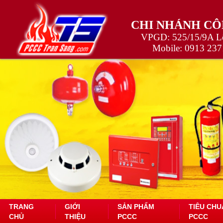
CHI NHÁNH CÔ
VPGD: 525/15/9A Lê
Mobile:
0913 237
TRANG
GIỚI
SẢN PHẨM
TIÊU CHU
CHỦ
THIỆU
PCCC
PCCC