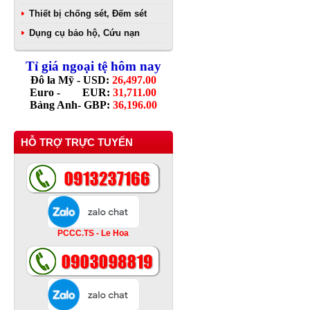
Thiết bị chống sét, Đếm sét
Dụng cụ bảo hộ, Cứu nạn
Tỉ giá ngoại tệ hôm nay
Đô la Mỹ - USD:
26,497.00
Euro - EUR:
31,711.00
Bảng Anh- GBP:
36,196.00
HỖ TRỢ TRỰC TUYẾN
PCCC.TS - Le Hoa