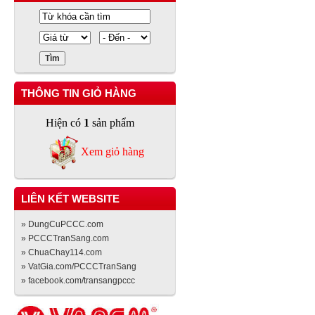
THÔNG TIN GIỎ HÀNG
Hiện có
1
sản phẩm
Xem giỏ hàng
LIÊN KẾT WEBSITE
» DungCuPCCC.com
» PCCCTranSang.com
» ChuaChay114.com
» VatGia.com/PCCCTranSang
» facebook.com/transangpccc