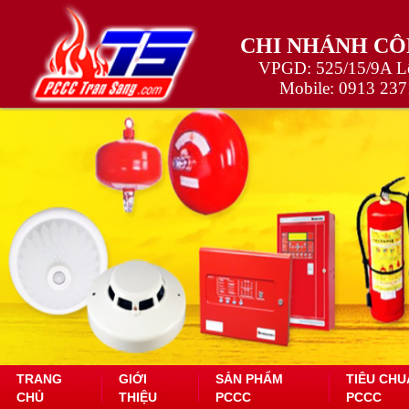
CHI NHÁNH CÔ
VPGD: 525/15/9A Lê
Mobile:
0913 237
TRANG
GIỚI
SẢN PHẨM
TIÊU CHU
CHỦ
THIỆU
PCCC
PCCC