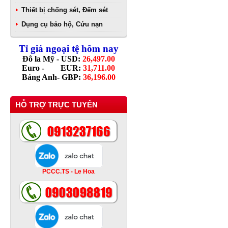
Thiết bị chống sét, Đếm sét
Dụng cụ bảo hộ, Cứu nạn
Tỉ giá ngoại tệ hôm nay
Đô la Mỹ - USD:
26,497.00
Euro - EUR:
31,711.00
Bảng Anh- GBP:
36,196.00
HỖ TRỢ TRỰC TUYẾN
PCCC.TS - Le Hoa