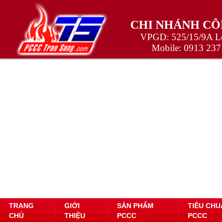
CHI NHÁNH CÔ
VPGD: 525/15/9A Lê
Mobile:
0913 237
TRANG
GIỚI
SẢN PHẨM
TIÊU CHU
CHỦ
THIỆU
PCCC
PCCC