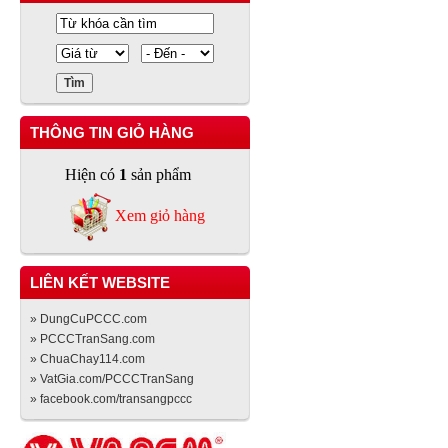
THÔNG TIN GIỎ HÀNG
Hiện có
1
sản phẩm
Xem giỏ hàng
LIÊN KẾT WEBSITE
» DungCuPCCC.com
» PCCCTranSang.com
» ChuaChay114.com
» VatGia.com/PCCCTranSang
» facebook.com/transangpccc