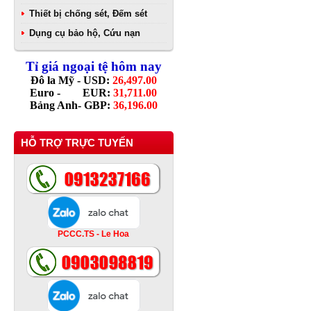
Thiết bị chống sét, Đếm sét
Dụng cụ bảo hộ, Cứu nạn
Tỉ giá ngoại tệ hôm nay
Đô la Mỹ - USD:
26,497.00
Euro - EUR:
31,711.00
Bảng Anh- GBP:
36,196.00
HỖ TRỢ TRỰC TUYẾN
PCCC.TS - Le Hoa