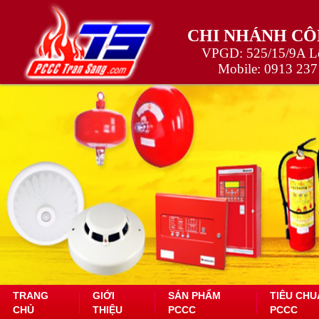
CHI NHÁNH CÔ
VPGD: 525/15/9A Lê
Mobile:
0913 237
TRANG
GIỚI
SẢN PHẨM
TIÊU CHU
CHỦ
THIỆU
PCCC
PCCC