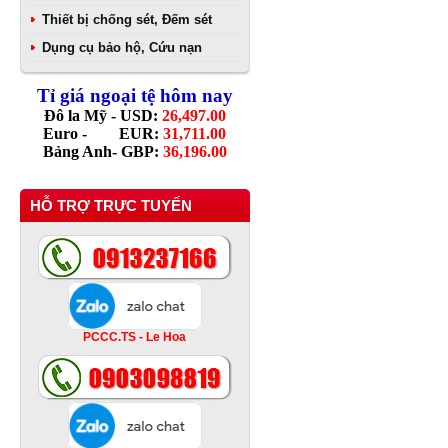
Thiết bị chống sét, Đếm sét
Dụng cụ bảo hộ, Cứu nạn
Tỉ giá ngoại tệ hôm nay
Đô la Mỹ - USD:
26,497.00
Euro - EUR:
31,711.00
Bảng Anh- GBP:
36,196.00
HỖ TRỢ TRỰC TUYẾN
PCCC.TS - Le Hoa