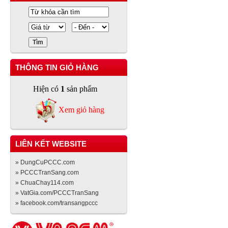
THÔNG TIN GIỎ HÀNG
Hiện có
1
sản phẩm
Xem giỏ hàng
LIÊN KẾT WEBSITE
» DungCuPCCC.com
» PCCCTranSang.com
» ChuaChay114.com
» VatGia.com/PCCCTranSang
» facebook.com/transangpccc