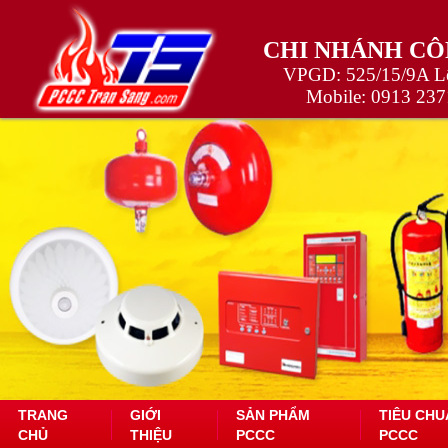
CHI NHÁNH CÔ
VPGD: 525/15/9A Lê
Mobile:
0913 237
TRANG
GIỚI
SẢN PHẨM
TIÊU CHU
CHỦ
THIỆU
PCCC
PCCC