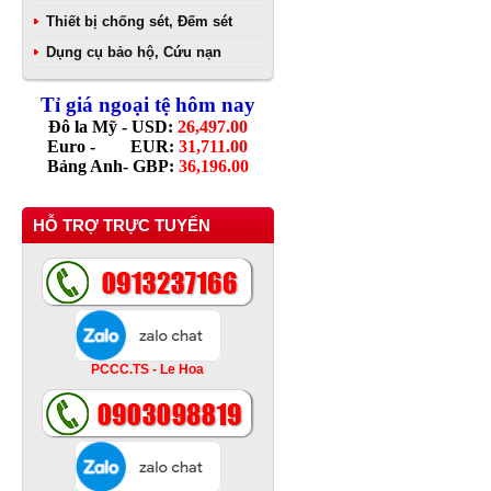
Thiết bị chống sét, Đếm sét
Dụng cụ bảo hộ, Cứu nạn
Tỉ giá ngoại tệ hôm nay
Đô la Mỹ - USD:
26,497.00
Euro - EUR:
31,711.00
Bảng Anh- GBP:
36,196.00
HỖ TRỢ TRỰC TUYẾN
PCCC.TS - Le Hoa