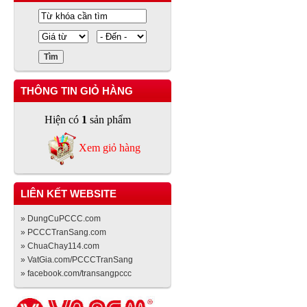
THÔNG TIN GIỎ HÀNG
Hiện có
1
sản phẩm
Xem giỏ hàng
LIÊN KẾT WEBSITE
» DungCuPCCC.com
» PCCCTranSang.com
» ChuaChay114.com
» VatGia.com/PCCCTranSang
» facebook.com/transangpccc