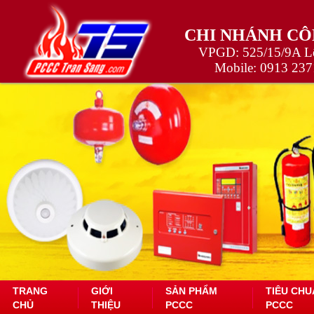
CHI NHÁNH CÔ
VPGD: 525/15/9A Lê
Mobile:
0913 237
TRANG
GIỚI
SẢN PHẨM
TIÊU CHU
CHỦ
THIỆU
PCCC
PCCC