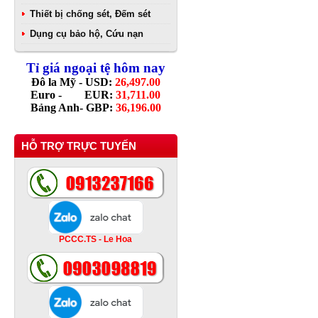
Thiết bị chống sét, Đếm sét
Dụng cụ bảo hộ, Cứu nạn
Tỉ giá ngoại tệ hôm nay
Đô la Mỹ - USD:
26,497.00
Euro - EUR:
31,711.00
Bảng Anh- GBP:
36,196.00
HỖ TRỢ TRỰC TUYẾN
PCCC.TS - Le Hoa