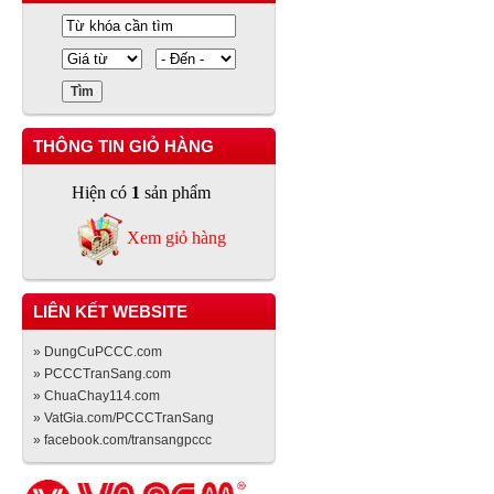
THÔNG TIN GIỎ HÀNG
Hiện có
1
sản phẩm
Xem giỏ hàng
LIÊN KẾT WEBSITE
» DungCuPCCC.com
» PCCCTranSang.com
» ChuaChay114.com
» VatGia.com/PCCCTranSang
» facebook.com/transangpccc