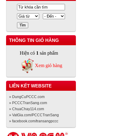
THÔNG TIN GIỎ HÀNG
Hiện có
1
sản phẩm
Xem giỏ hàng
LIÊN KẾT WEBSITE
» DungCuPCCC.com
» PCCCTranSang.com
» ChuaChay114.com
» VatGia.com/PCCCTranSang
» facebook.com/transangpccc