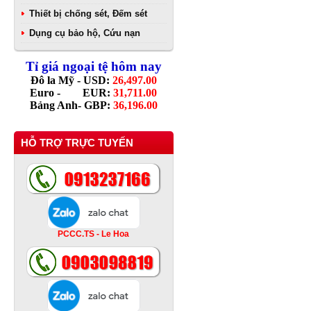
Thiết bị chống sét, Đếm sét
Dụng cụ bảo hộ, Cứu nạn
Tỉ giá ngoại tệ hôm nay
Đô la Mỹ - USD:
26,497.00
Euro - EUR:
31,711.00
Bảng Anh- GBP:
36,196.00
HỖ TRỢ TRỰC TUYẾN
PCCC.TS - Le Hoa