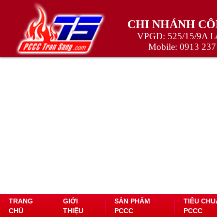
CHI NHÁNH CÔ
VPGD: 525/15/9A Lê
Mobile:
0913 237
TRANG
GIỚI
SẢN PHẨM
TIÊU CHU
CHỦ
THIỆU
PCCC
PCCC