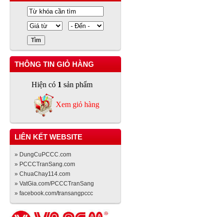
THÔNG TIN GIỎ HÀNG
Hiện có
1
sản phẩm
Xem giỏ hàng
LIÊN KẾT WEBSITE
» DungCuPCCC.com
» PCCCTranSang.com
» ChuaChay114.com
» VatGia.com/PCCCTranSang
» facebook.com/transangpccc