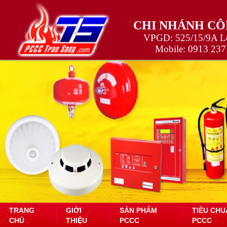
CHI NHÁNH CÔ
VPGD: 525/15/9A Lê
Mobile:
0913 237
TRANG
GIỚI
SẢN PHẨM
TIÊU CHU
CHỦ
THIỆU
PCCC
PCCC