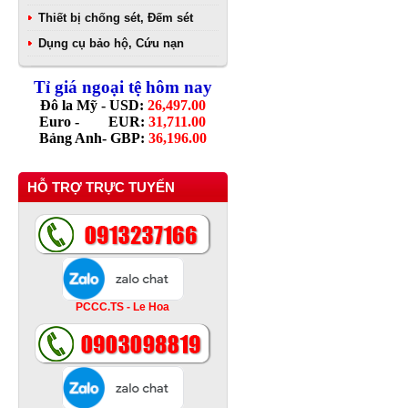
Thiết bị chống sét, Đếm sét
Dụng cụ bảo hộ, Cứu nạn
Tỉ giá ngoại tệ hôm nay
Đô la Mỹ - USD:
26,497.00
Euro - EUR:
31,711.00
Bảng Anh- GBP:
36,196.00
HỖ TRỢ TRỰC TUYẾN
PCCC.TS - Le Hoa