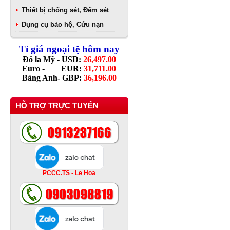
Thiết bị chống sét, Đếm sét
Dụng cụ bảo hộ, Cứu nạn
Tỉ giá ngoại tệ hôm nay
Đô la Mỹ - USD:
26,497.00
Euro - EUR:
31,711.00
Bảng Anh- GBP:
36,196.00
HỖ TRỢ TRỰC TUYẾN
PCCC.TS - Le Hoa