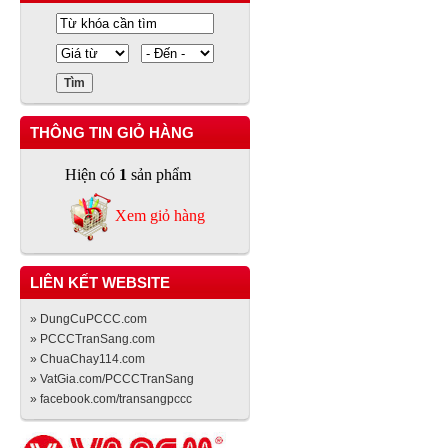
THÔNG TIN GIỎ HÀNG
Hiện có
1
sản phẩm
Xem giỏ hàng
LIÊN KẾT WEBSITE
» DungCuPCCC.com
» PCCCTranSang.com
» ChuaChay114.com
» VatGia.com/PCCCTranSang
» facebook.com/transangpccc