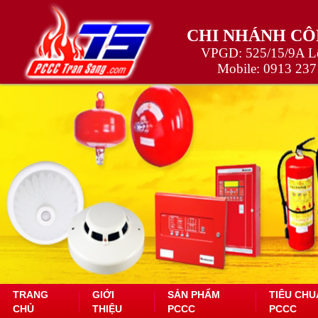
CHI NHÁNH CÔ
VPGD: 525/15/9A Lê
Mobile:
0913 237
TRANG
GIỚI
SẢN PHẨM
TIÊU CHU
CHỦ
THIỆU
PCCC
PCCC