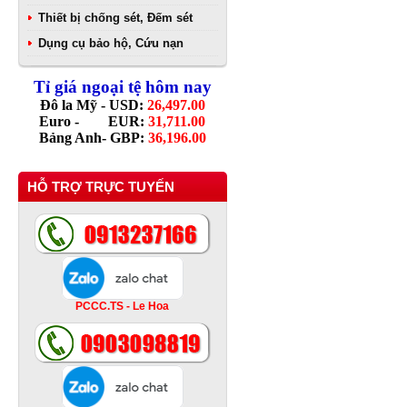
Thiết bị chống sét, Đếm sét
Dụng cụ bảo hộ, Cứu nạn
Tỉ giá ngoại tệ hôm nay
Đô la Mỹ - USD:
26,497.00
Euro - EUR:
31,711.00
Bảng Anh- GBP:
36,196.00
HỖ TRỢ TRỰC TUYẾN
PCCC.TS - Le Hoa