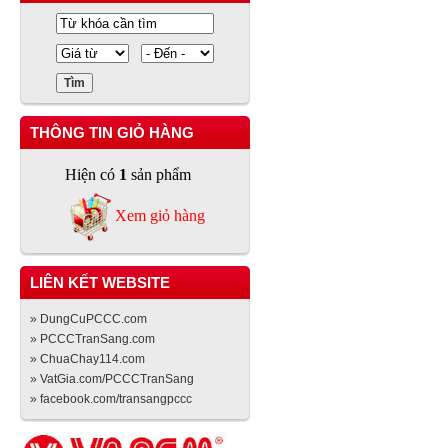
THÔNG TIN GIỎ HÀNG
Hiện có
1
sản phẩm
Xem giỏ hàng
LIÊN KẾT WEBSITE
» DungCuPCCC.com
» PCCCTranSang.com
» ChuaChay114.com
» VatGia.com/PCCCTranSang
» facebook.com/transangpccc