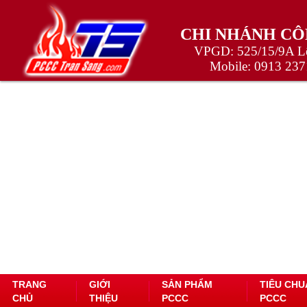
CHI NHÁNH CÔ
VPGD: 525/15/9A Lê
Mobile:
0913 237
TRANG
GIỚI
SẢN PHẨM
TIÊU CHU
CHỦ
THIỆU
PCCC
PCCC