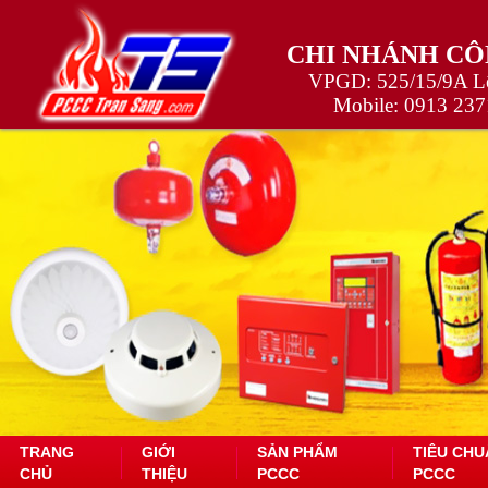
CHI NHÁNH CÔ
VPGD: 525/15/9A Lê
Mobile:
0913 237
TRANG
GIỚI
SẢN PHẨM
TIÊU CHU
CHỦ
THIỆU
PCCC
PCCC