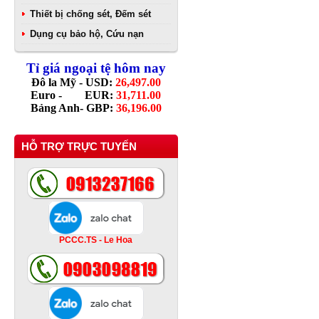
Thiết bị chống sét, Đếm sét
Dụng cụ bảo hộ, Cứu nạn
Tỉ giá ngoại tệ hôm nay
Đô la Mỹ - USD:
26,497.00
Euro - EUR:
31,711.00
Bảng Anh- GBP:
36,196.00
HỖ TRỢ TRỰC TUYẾN
PCCC.TS - Le Hoa