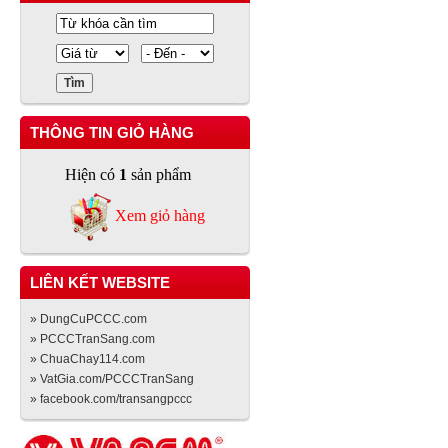
THÔNG TIN GIỎ HÀNG
Hiện có
1
sản phẩm
Xem giỏ hàng
LIÊN KẾT WEBSITE
» DungCuPCCC.com
» PCCCTranSang.com
» ChuaChay114.com
» VatGia.com/PCCCTranSang
» facebook.com/transangpccc