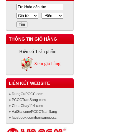
THÔNG TIN GIỎ HÀNG
Hiện có
1
sản phẩm
Xem giỏ hàng
LIÊN KẾT WEBSITE
» DungCuPCCC.com
» PCCCTranSang.com
» ChuaChay114.com
» VatGia.com/PCCCTranSang
» facebook.com/transangpccc