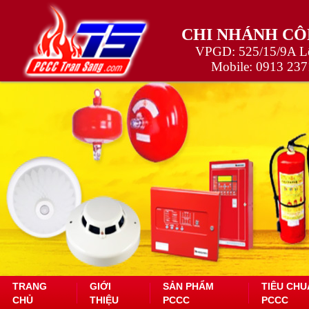
CHI NHÁNH CÔ
VPGD: 525/15/9A Lê
Mobile:
0913 237
TRANG
GIỚI
SẢN PHẨM
TIÊU CHU
CHỦ
THIỆU
PCCC
PCCC