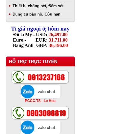
Thiết bị chống sét, Đếm sét
Dụng cụ bảo hộ, Cứu nạn
Tỉ giá ngoại tệ hôm nay
Đô la Mỹ - USD:
26,497.00
Euro - EUR:
31,711.00
Bảng Anh- GBP:
36,196.00
HỖ TRỢ TRỰC TUYẾN
PCCC.TS - Le Hoa