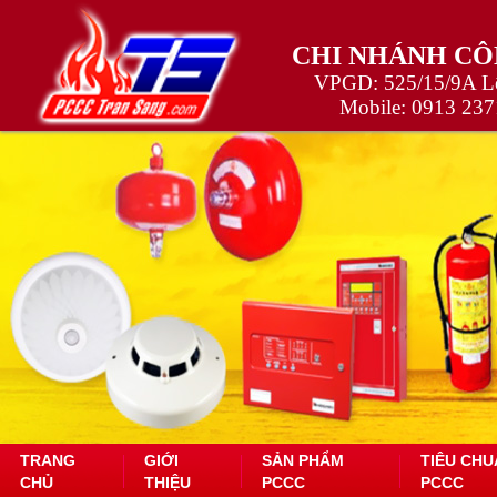
CHI NHÁNH CÔ
VPGD: 525/15/9A Lê
Mobile:
0913 237
TRANG
GIỚI
SẢN PHẨM
TIÊU CHU
CHỦ
THIỆU
PCCC
PCCC