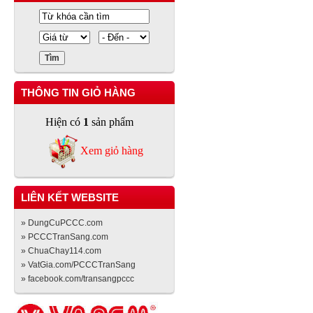
THÔNG TIN GIỎ HÀNG
Hiện có
1
sản phẩm
Xem giỏ hàng
LIÊN KẾT WEBSITE
» DungCuPCCC.com
» PCCCTranSang.com
» ChuaChay114.com
» VatGia.com/PCCCTranSang
» facebook.com/transangpccc