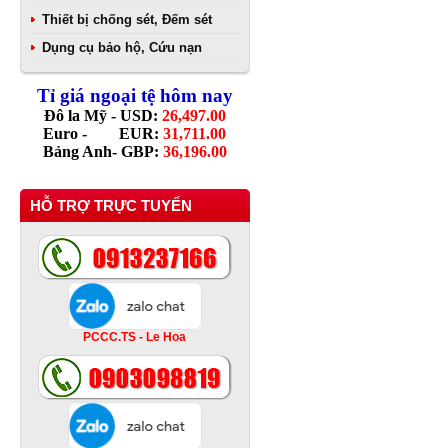
Thiết bị chống sét, Đếm sét
Dụng cụ bảo hộ, Cứu nạn
Tỉ giá ngoại tệ hôm nay
Đô la Mỹ - USD:
26,497.00
Euro - EUR:
31,711.00
Bảng Anh- GBP:
36,196.00
HỖ TRỢ TRỰC TUYẾN
PCCC.TS - Le Hoa