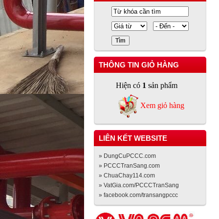
THÔNG TIN GIỎ HÀNG
Hiện có
1
sản phẩm
Xem giỏ hàng
LIÊN KẾT WEBSITE
» DungCuPCCC.com
» PCCCTranSang.com
» ChuaChay114.com
» VatGia.com/PCCCTranSang
» facebook.com/transangpccc