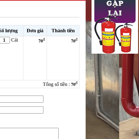
Số lượng
Đơn giá
Thành tiền
đ
đ
Cái
70
70
đ
70
Tổng số tiền :