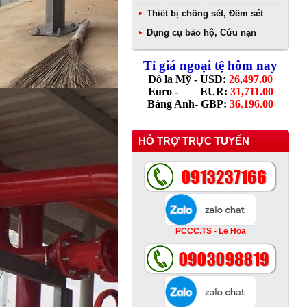
Thiết bị chống sét, Đếm sét
Dụng cụ bảo hộ, Cứu nạn
Tỉ giá ngoại tệ hôm nay
Đô la Mỹ - USD:
26,497.00
Euro - EUR:
31,711.00
Bảng Anh- GBP:
36,196.00
HỖ TRỢ TRỰC TUYẾN
PCCC.TS - Le Hoa