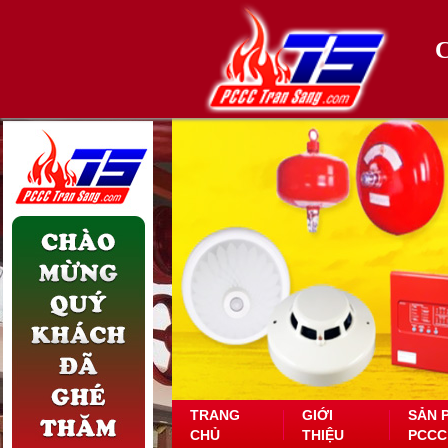
TRANG
GIỚI
SẢN 
CHỦ
THIỆU
PCCC