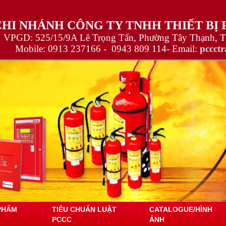
CHI NHÁNH CÔNG TY TNHH THIẾT BỊ
VPGD: 525/15/9A Lê Trọng Tấn, Phường Tây Thạnh, 
Mobile:
0913 237166 -
0943 809 114
- Email:
pccct
PHẨM
TIÊU CHUẨN LUẬT
CATALOGUE/HÌNH
PCCC
ẢNH