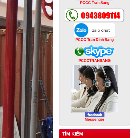
PCCC Tran Sang
PCCC Tran Dinh Sang
PCCCTRANSANG
Messenger
TÌM KIẾM