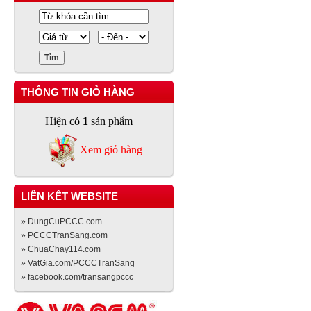
THÔNG TIN GIỎ HÀNG
Hiện có
1
sản phẩm
Xem giỏ hàng
LIÊN KẾT WEBSITE
» DungCuPCCC.com
» PCCCTranSang.com
» ChuaChay114.com
» VatGia.com/PCCCTranSang
» facebook.com/transangpccc