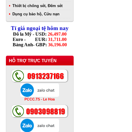
Thiết bị chống sét, Đếm sét
Dụng cụ bảo hộ, Cứu nạn
Tỉ giá ngoại tệ hôm nay
Đô la Mỹ - USD:
26,497.00
Euro - EUR:
31,711.00
Bảng Anh- GBP:
36,196.00
HỖ TRỢ TRỰC TUYẾN
PCCC.TS - Le Hoa