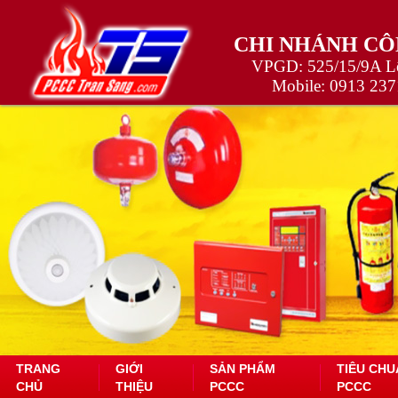
CHI NHÁNH CÔ
VPGD: 525/15/9A Lê
Mobile:
0913 237
TRANG
GIỚI
SẢN PHẨM
TIÊU CHU
CHỦ
THIỆU
PCCC
PCCC