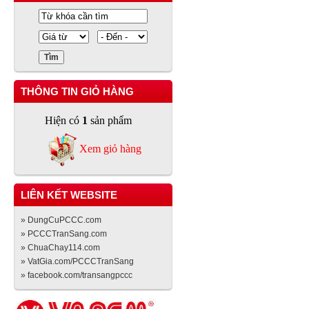
THÔNG TIN GIỎ HÀNG
Hiện có
1
sản phẩm
Xem giỏ hàng
LIÊN KẾT WEBSITE
» DungCuPCCC.com
» PCCCTranSang.com
» ChuaChay114.com
» VatGia.com/PCCCTranSang
» facebook.com/transangpccc