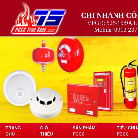
CHI NHÁNH CÔ
VPGD: 525/15/9A Lê
Mobile:
0913 237
TRANG
GIỚI
SẢN PHẨM
TIÊU CHU
CHỦ
THIỆU
PCCC
PCCC