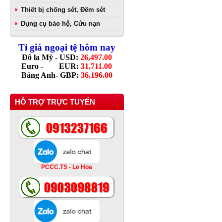
Thiết bị chống sét, Đếm sét
Dụng cụ bảo hộ, Cứu nạn
Tỉ giá ngoại tệ hôm nay
Đô la Mỹ - USD:
26,497.00
Euro - EUR:
31,711.00
Bảng Anh- GBP:
36,196.00
HỖ TRỢ TRỰC TUYẾN
PCCC.TS - Le Hoa