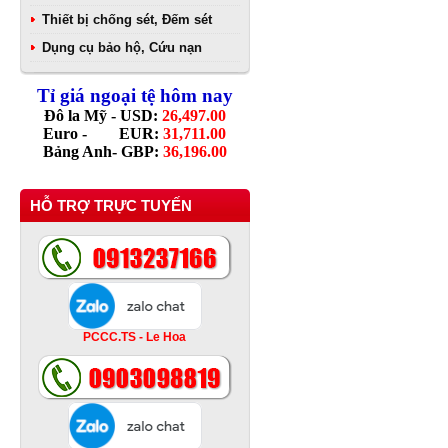
Thiết bị chống sét, Đếm sét
Dụng cụ bảo hộ, Cứu nạn
Tỉ giá ngoại tệ hôm nay
Đô la Mỹ - USD:
26,497.00
Euro - EUR:
31,711.00
Bảng Anh- GBP:
36,196.00
HỖ TRỢ TRỰC TUYẾN
PCCC.TS - Le Hoa