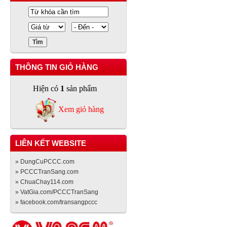
THÔNG TIN GIỎ HÀNG
Hiện có
1
sản phẩm
Xem giỏ hàng
LIÊN KẾT WEBSITE
» DungCuPCCC.com
» PCCCTranSang.com
» ChuaChay114.com
» VatGia.com/PCCCTranSang
» facebook.com/transangpccc