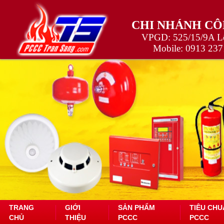
CHI NHÁNH CÔ
VPGD: 525/15/9A Lê
Mobile:
0913 237
TRANG
GIỚI
SẢN PHẨM
TIÊU CHU
CHỦ
THIỆU
PCCC
PCCC