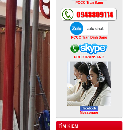
PCCC Tran Sang
PCCC Tran Dinh Sang
PCCCTRANSANG
Messenger
TÌM KIẾM