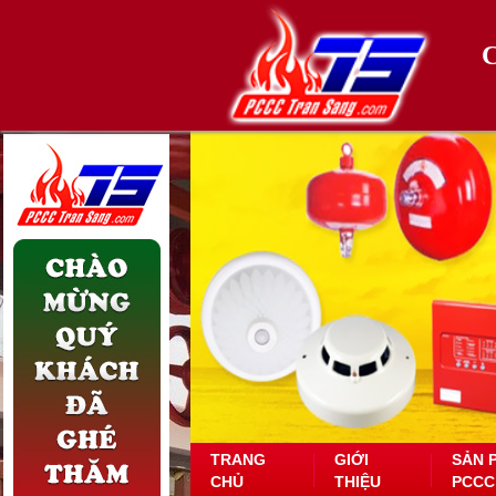
TRANG
GIỚI
SẢN 
CHỦ
THIỆU
PCCC