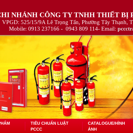
CHI NHÁNH CÔNG TY TNHH THIẾT BỊ
VPGD: 525/15/9A Lê Trọng Tấn, Phường Tây Thạnh, 
Mobile:
0913 237166 -
0943 809 114
- Email:
pccct
PHẨM
TIÊU CHUẨN LUẬT
CATALOGUE/HÌNH
PCCC
ẢNH