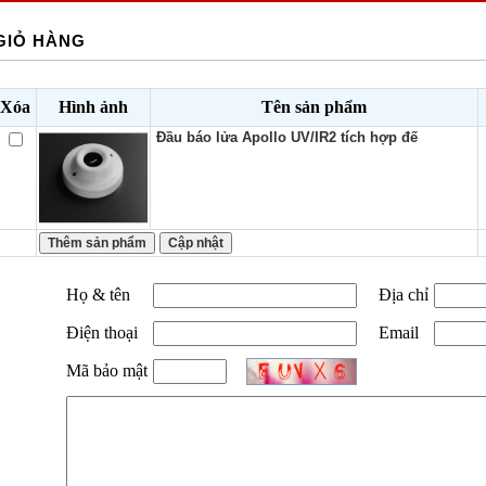
GIỎ HÀNG
Xóa
Hình ảnh
Tên sản phẩm
Đầu báo lửa Apollo UV/IR2 tích hợp đế
Họ & tên
Địa chỉ
Điện thoại
Email
Mã bảo mật