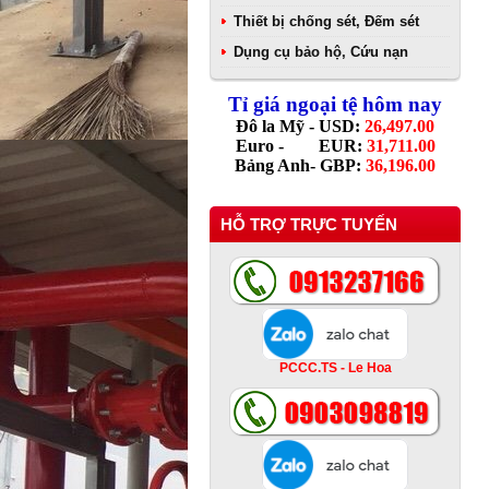
Thiết bị chống sét, Đếm sét
Dụng cụ bảo hộ, Cứu nạn
Tỉ giá ngoại tệ hôm nay
Đô la Mỹ - USD:
26,497.00
Euro - EUR:
31,711.00
Bảng Anh- GBP:
36,196.00
HỖ TRỢ TRỰC TUYẾN
PCCC.TS - Le Hoa