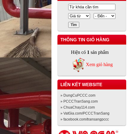
THÔNG TIN GIỎ HÀNG
Hiện có
1
sản phẩm
Xem giỏ hàng
LIÊN KẾT WEBSITE
» DungCuPCCC.com
» PCCCTranSang.com
» ChuaChay114.com
» VatGia.com/PCCCTranSang
» facebook.com/transangpccc