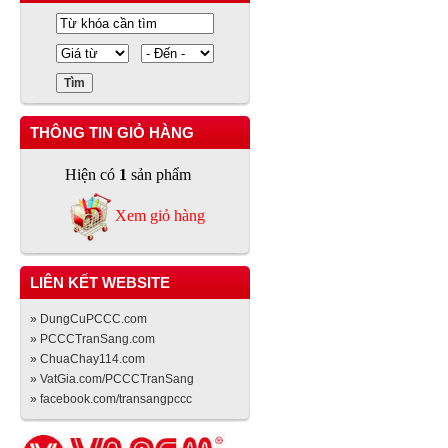
THÔNG TIN GIỎ HÀNG
Hiện có
1
sản phẩm
Xem giỏ hàng
LIÊN KẾT WEBSITE
» DungCuPCCC.com
» PCCCTranSang.com
» ChuaChay114.com
» VatGia.com/PCCCTranSang
» facebook.com/transangpccc