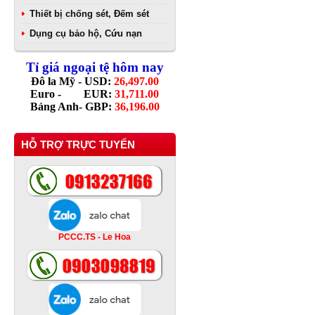
Thiết bị chống sét, Đếm sét
Dụng cụ bảo hộ, Cứu nạn
Tỉ giá ngoại tệ hôm nay
Đô la Mỹ - USD:
26,497.00
Euro - EUR:
31,711.00
Bảng Anh- GBP:
36,196.00
HỖ TRỢ TRỰC TUYẾN
PCCC.TS - Le Hoa