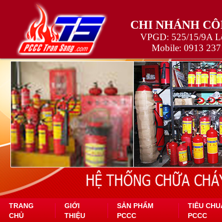
CHI NHÁNH CÔ
VPGD: 525/15/9A Lê
Mobile:
0913 237
TRANG
GIỚI
SẢN PHẨM
TIÊU CHU
CHỦ
THIỆU
PCCC
PCCC