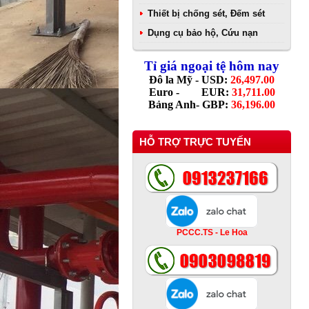
Thiết bị chống sét, Đếm sét
Dụng cụ bảo hộ, Cứu nạn
Tỉ giá ngoại tệ hôm nay
Đô la Mỹ - USD:
26,497.00
Euro - EUR:
31,711.00
Bảng Anh- GBP:
36,196.00
HỖ TRỢ TRỰC TUYẾN
PCCC.TS - Le Hoa