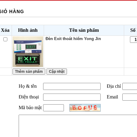
GIỎ HÀNG
Xóa
Hình ảnh
Tên sản phẩm
Số
Đèn Exit thoát hiểm Yong Jin
Họ & tên
Địa chỉ
Điện thoại
Email
Mã bảo mật