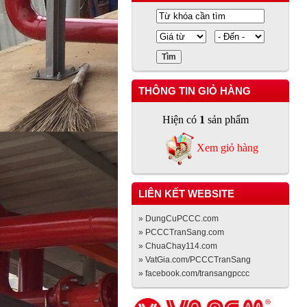
THÔNG TIN GIỎ HÀNG
Hiện có
1
sản phẩm
Xem giỏ hàng
LIÊN KẾT WEBSITE
» DungCuPCCC.com
» PCCCTranSang.com
» ChuaChay114.com
» VatGia.com/PCCCTranSang
» facebook.com/transangpccc