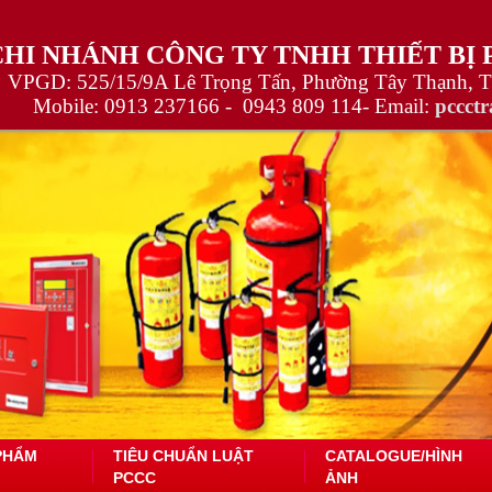
CHI NHÁNH CÔNG TY TNHH THIẾT BỊ
VPGD: 525/15/9A Lê Trọng Tấn, Phường Tây Thạnh, 
Mobile:
0913 237166 -
0943 809 114
- Email:
pccct
PHẨM
TIÊU CHUẨN LUẬT
CATALOGUE/HÌNH
PCCC
ẢNH