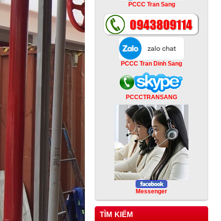
PCCC Tran Sang
PCCC Tran Dinh Sang
PCCCTRANSANG
Messenger
TÌM KIẾM