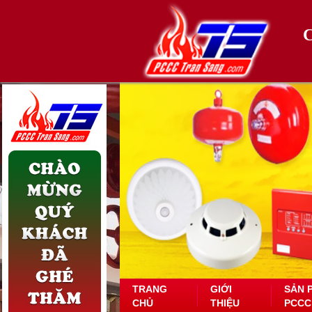
TRANG
GIỚI
SẢN 
CHỦ
THIỆU
PCCC