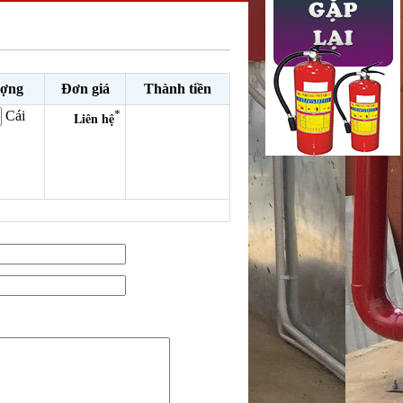
ượng
Đơn giá
Thành tiền
*
Cái
Liên hệ