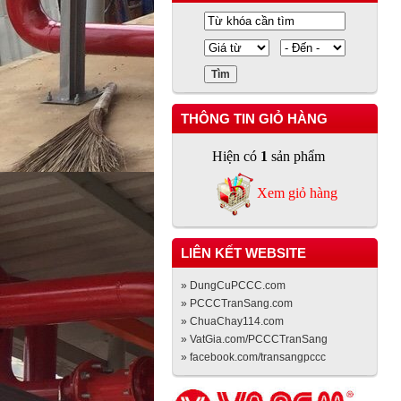
THÔNG TIN GIỎ HÀNG
Hiện có
1
sản phẩm
Xem giỏ hàng
LIÊN KẾT WEBSITE
» DungCuPCCC.com
» PCCCTranSang.com
» ChuaChay114.com
» VatGia.com/PCCCTranSang
» facebook.com/transangpccc