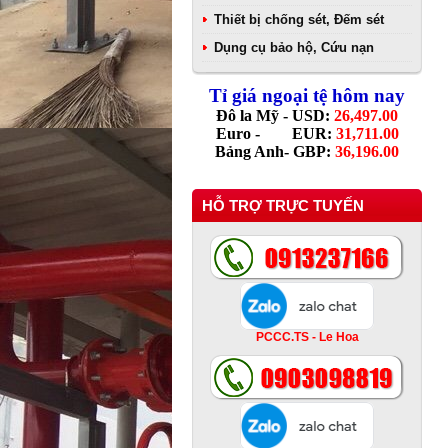
Thiết bị chống sét, Đếm sét
Dụng cụ bảo hộ, Cứu nạn
Tỉ giá ngoại tệ hôm nay
Đô la Mỹ - USD:
26,497.00
Euro - EUR:
31,711.00
Bảng Anh- GBP:
36,196.00
HỖ TRỢ TRỰC TUYẾN
PCCC.TS - Le Hoa