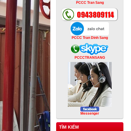
PCCC Tran Sang
PCCC Tran Dinh Sang
PCCCTRANSANG
Messenger
TÌM KIẾM