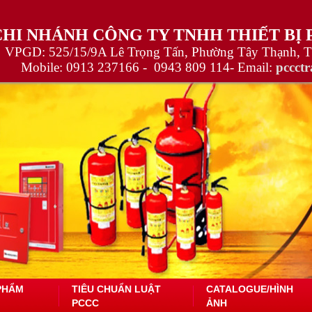
CHI NHÁNH CÔNG TY TNHH THIẾT BỊ
VPGD: 525/15/9A Lê Trọng Tấn, Phường Tây Thạnh, 
Mobile:
0913 237166 -
0943 809 114
- Email:
pccct
PHẨM
TIÊU CHUẨN LUẬT
CATALOGUE/HÌNH
PCCC
ẢNH