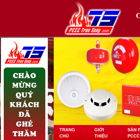
TRANG
GIỚI
SẢN 
CHỦ
THIỆU
PCCC