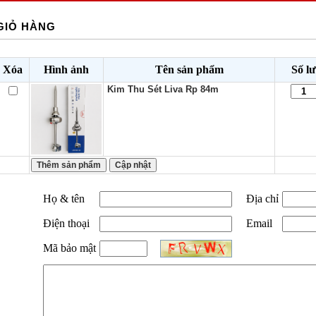
GIỎ HÀNG
Xóa
Hình ảnh
Tên sản phẩm
Số l
Kim Thu Sét Liva Rp 84m
Họ & tên
Địa chỉ
Điện thoại
Email
Mã bảo mật