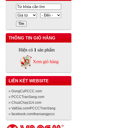
THÔNG TIN GIỎ HÀNG
Hiện có
1
sản phẩm
Xem giỏ hàng
LIÊN KẾT WEBSITE
» DungCuPCCC.com
» PCCCTranSang.com
» ChuaChay114.com
» VatGia.com/PCCCTranSang
» facebook.com/transangpccc