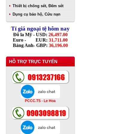
Thiết bị chống sét, Đếm sét
Dụng cụ bảo hộ, Cứu nạn
Tỉ giá ngoại tệ hôm nay
Đô la Mỹ - USD:
26,497.00
Euro - EUR:
31,711.00
Bảng Anh- GBP:
36,196.00
HỖ TRỢ TRỰC TUYẾN
PCCC.TS - Le Hoa