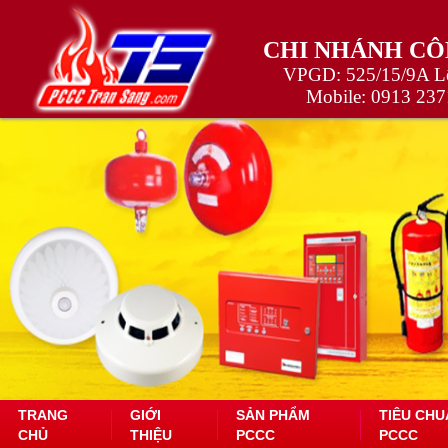
CHI NHÁNH CÔ
VPGD: 525/15/9A Lê
Mobile:
0913 237
TRANG
GIỚI
SẢN PHẨM
TIÊU CHU
CHỦ
THIỆU
PCCC
PCCC