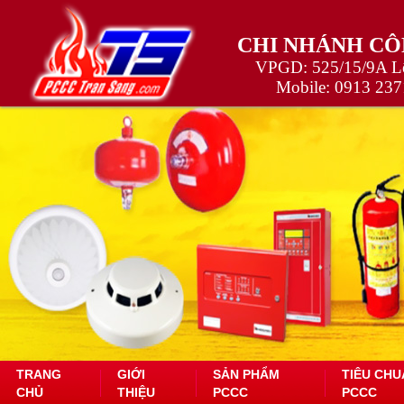
CHI NHÁNH CÔ
VPGD: 525/15/9A Lê
Mobile:
0913 237
TRANG
GIỚI
SẢN PHẨM
TIÊU CHU
CHỦ
THIỆU
PCCC
PCCC