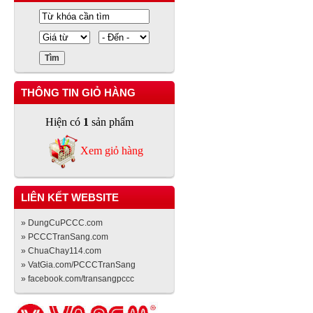
THÔNG TIN GIỎ HÀNG
Hiện có
1
sản phẩm
Xem giỏ hàng
LIÊN KẾT WEBSITE
» DungCuPCCC.com
» PCCCTranSang.com
» ChuaChay114.com
» VatGia.com/PCCCTranSang
» facebook.com/transangpccc