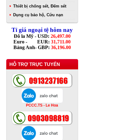
Thiết bị chống sét, Đếm sét
Dụng cụ bảo hộ, Cứu nạn
Tỉ giá ngoại tệ hôm nay
Đô la Mỹ - USD:
26,497.00
Euro - EUR:
31,711.00
Bảng Anh- GBP:
36,196.00
HỖ TRỢ TRỰC TUYẾN
PCCC.TS - Le Hoa