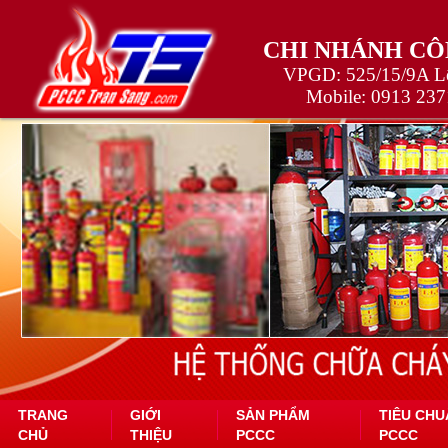
CHI NHÁNH CÔ
VPGD: 525/15/9A Lê
Mobile:
0913 237
TRANG
GIỚI
SẢN PHẨM
TIÊU CHU
CHỦ
THIỆU
PCCC
PCCC