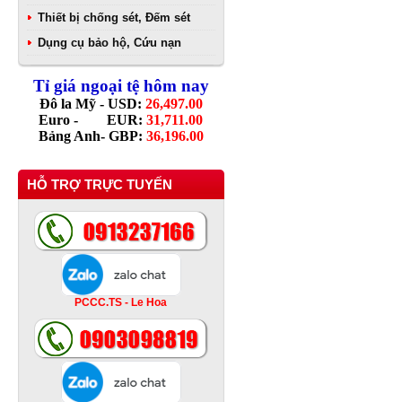
Thiết bị chống sét, Đếm sét
Dụng cụ bảo hộ, Cứu nạn
Tỉ giá ngoại tệ hôm nay
Đô la Mỹ - USD:
26,497.00
Euro - EUR:
31,711.00
Bảng Anh- GBP:
36,196.00
HỖ TRỢ TRỰC TUYẾN
PCCC.TS - Le Hoa