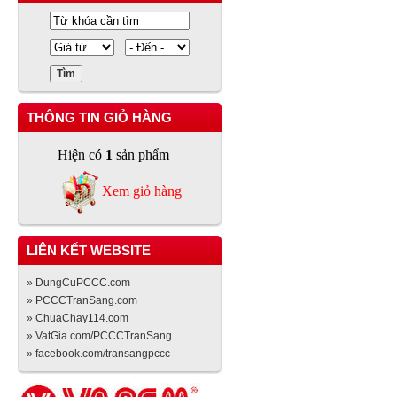
THÔNG TIN GIỎ HÀNG
Hiện có
1
sản phẩm
Xem giỏ hàng
LIÊN KẾT WEBSITE
» DungCuPCCC.com
» PCCCTranSang.com
» ChuaChay114.com
» VatGia.com/PCCCTranSang
» facebook.com/transangpccc