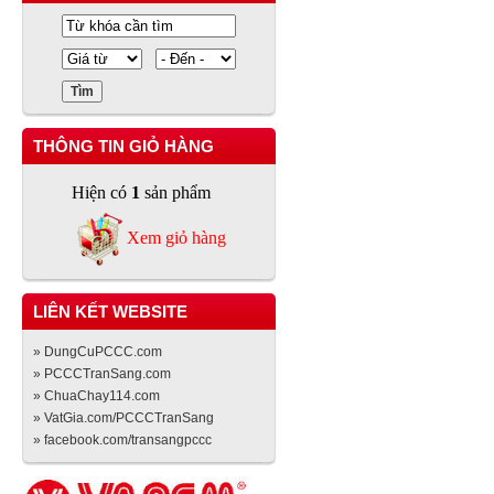
THÔNG TIN GIỎ HÀNG
Hiện có
1
sản phẩm
Xem giỏ hàng
LIÊN KẾT WEBSITE
» DungCuPCCC.com
» PCCCTranSang.com
» ChuaChay114.com
» VatGia.com/PCCCTranSang
» facebook.com/transangpccc