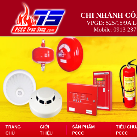
CHI NHÁNH CÔ
VPGD: 525/15/9A Lê
Mobile:
0913 237
TRANG
GIỚI
SẢN PHẨM
TIÊU CHU
CHỦ
THIỆU
PCCC
PCCC