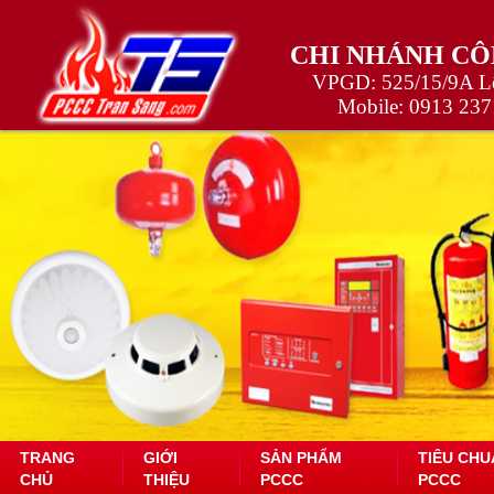
CHI NHÁNH CÔ
VPGD: 525/15/9A Lê
Mobile:
0913 237
TRANG
GIỚI
SẢN PHẨM
TIÊU CHU
CHỦ
THIỆU
PCCC
PCCC