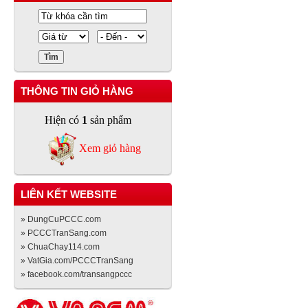
THÔNG TIN GIỎ HÀNG
Hiện có
1
sản phẩm
Xem giỏ hàng
LIÊN KẾT WEBSITE
» DungCuPCCC.com
» PCCCTranSang.com
» ChuaChay114.com
» VatGia.com/PCCCTranSang
» facebook.com/transangpccc