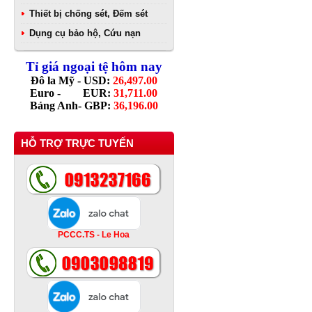
Thiết bị chống sét, Đếm sét
Dụng cụ bảo hộ, Cứu nạn
Tỉ giá ngoại tệ hôm nay
Đô la Mỹ - USD:
26,497.00
Euro - EUR:
31,711.00
Bảng Anh- GBP:
36,196.00
HỖ TRỢ TRỰC TUYẾN
PCCC.TS - Le Hoa