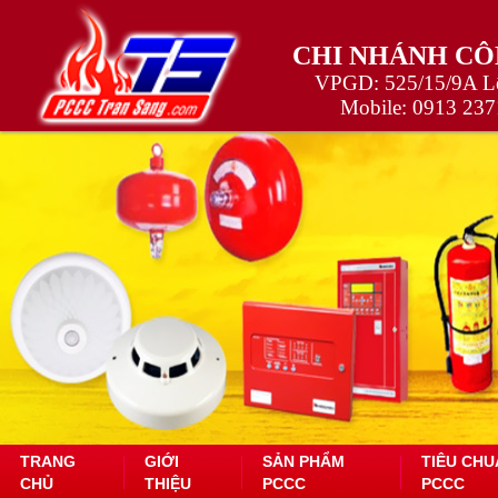
CHI NHÁNH CÔ
VPGD: 525/15/9A Lê
Mobile:
0913 237
TRANG
GIỚI
SẢN PHẨM
TIÊU CHU
CHỦ
THIỆU
PCCC
PCCC