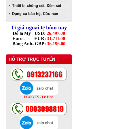
Thiết bị chống sét, Đếm sét
Dụng cụ bảo hộ, Cứu nạn
Tỉ giá ngoại tệ hôm nay
Đô la Mỹ - USD:
26,497.00
Euro - EUR:
31,711.00
Bảng Anh- GBP:
36,196.00
HỖ TRỢ TRỰC TUYẾN
PCCC.TS - Le Hoa