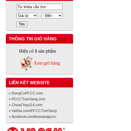
THÔNG TIN GIỎ HÀNG
Hiện có
1
sản phẩm
Xem giỏ hàng
LIÊN KẾT WEBSITE
» DungCuPCCC.com
» PCCCTranSang.com
» ChuaChay114.com
» VatGia.com/PCCCTranSang
» facebook.com/transangpccc