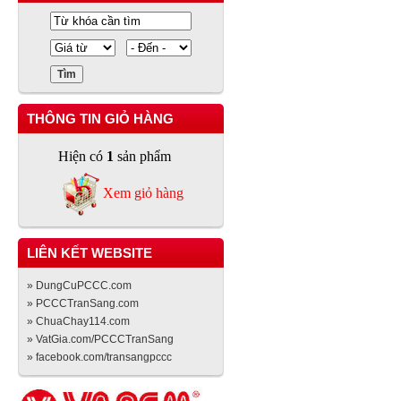
THÔNG TIN GIỎ HÀNG
Hiện có
1
sản phẩm
Xem giỏ hàng
LIÊN KẾT WEBSITE
» DungCuPCCC.com
» PCCCTranSang.com
» ChuaChay114.com
» VatGia.com/PCCCTranSang
» facebook.com/transangpccc