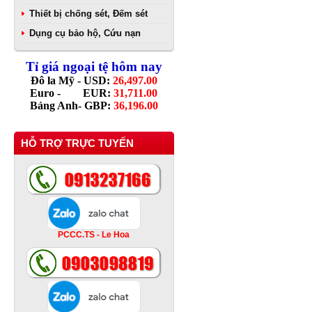
Thiết bị chống sét, Đếm sét
Dụng cụ bảo hộ, Cứu nạn
Tỉ giá ngoại tệ hôm nay
Đô la Mỹ - USD:
26,497.00
Euro - EUR:
31,711.00
Bảng Anh- GBP:
36,196.00
HỖ TRỢ TRỰC TUYẾN
PCCC.TS - Le Hoa