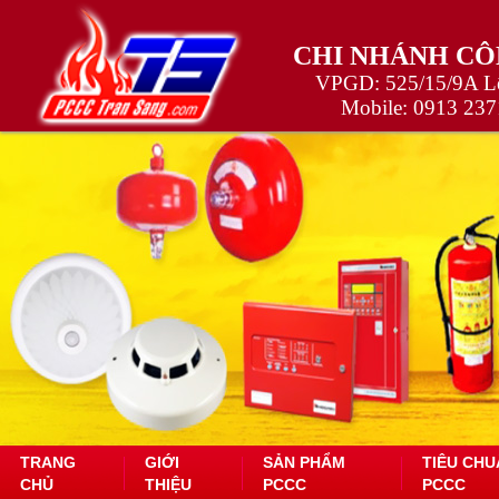
CHI NHÁNH CÔ
VPGD: 525/15/9A Lê
Mobile:
0913 237
TRANG
GIỚI
SẢN PHẨM
TIÊU CHU
CHỦ
THIỆU
PCCC
PCCC