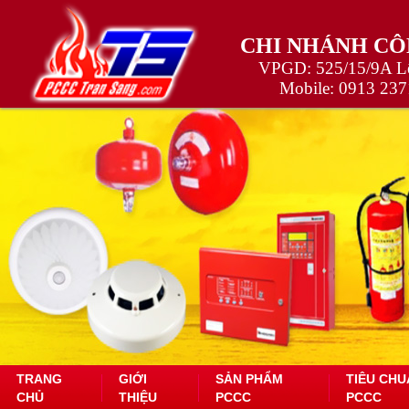
CHI NHÁNH CÔ
VPGD: 525/15/9A Lê
Mobile:
0913 237
TRANG
GIỚI
SẢN PHẨM
TIÊU CHU
CHỦ
THIỆU
PCCC
PCCC