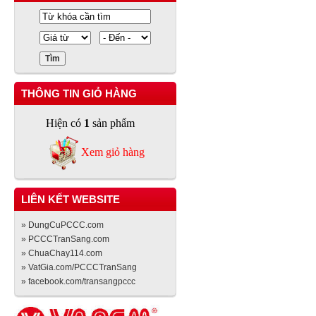
THÔNG TIN GIỎ HÀNG
Hiện có
1
sản phẩm
Xem giỏ hàng
LIÊN KẾT WEBSITE
» DungCuPCCC.com
» PCCCTranSang.com
» ChuaChay114.com
» VatGia.com/PCCCTranSang
» facebook.com/transangpccc