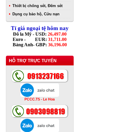
Thiết bị chống sét, Đếm sét
Dụng cụ bảo hộ, Cứu nạn
Tỉ giá ngoại tệ hôm nay
Đô la Mỹ - USD:
26,497.00
Euro - EUR:
31,711.00
Bảng Anh- GBP:
36,196.00
HỖ TRỢ TRỰC TUYẾN
PCCC.TS - Le Hoa