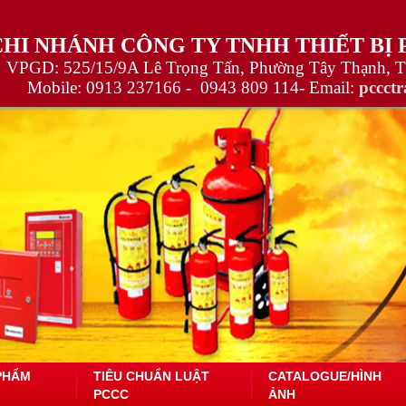
CHI NHÁNH CÔNG TY TNHH THIẾT BỊ
VPGD: 525/15/9A Lê Trọng Tấn, Phường Tây Thạnh, 
Mobile:
0913 237166 -
0943 809 114
- Email:
pccct
PHẨM
TIÊU CHUẨN LUẬT
CATALOGUE/HÌNH
PCCC
ẢNH