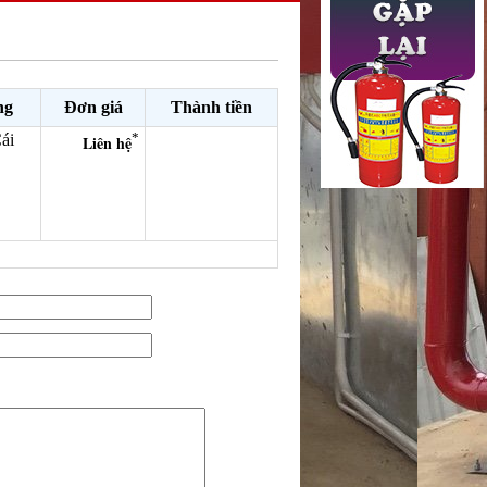
ng
Đơn giá
Thành tiền
*
ái
Liên hệ