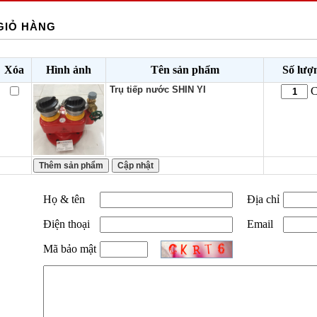
GIỎ HÀNG
Xóa
Hình ảnh
Tên sản phẩm
Số lượ
Trụ tiếp nước SHIN YI
C
Họ & tên
Địa chỉ
Điện thoại
Email
Mã bảo mật