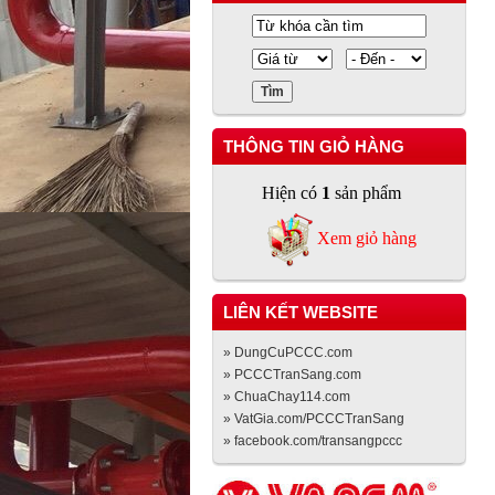
THÔNG TIN GIỎ HÀNG
Hiện có
1
sản phẩm
Xem giỏ hàng
LIÊN KẾT WEBSITE
» DungCuPCCC.com
» PCCCTranSang.com
» ChuaChay114.com
» VatGia.com/PCCCTranSang
» facebook.com/transangpccc