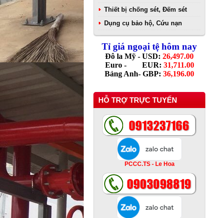
Thiết bị chống sét, Đếm sét
Dụng cụ bảo hộ, Cứu nạn
Tỉ giá ngoại tệ hôm nay
Đô la Mỹ - USD:
26,497.00
Euro - EUR:
31,711.00
Bảng Anh- GBP:
36,196.00
HỖ TRỢ TRỰC TUYẾN
PCCC.TS - Le Hoa