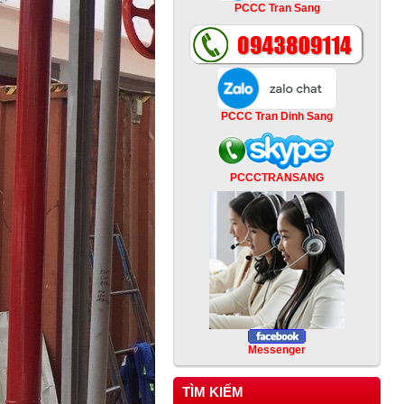
PCCC Tran Sang
PCCC Tran Dinh Sang
PCCCTRANSANG
Messenger
TÌM KIẾM