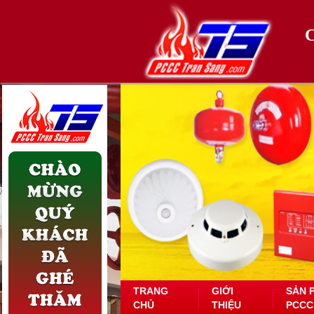
TRANG
GIỚI
SẢN 
CHỦ
THIỆU
PCCC